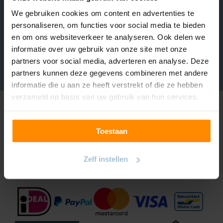
We gebruiken cookies om content en advertenties te
Over INHUIS
personaliseren, om functies voor social media te bieden
Volg ons
en om ons websiteverkeer te analyseren. Ook delen we
https://www.instagram.com/inhuisplaza/
Pinterest
Facebook
YouTube
informatie over uw gebruik van onze site met onze
partners voor social media, adverteren en analyse. Deze
partners kunnen deze gegevens combineren met andere
informatie die u aan ze heeft verstrekt of die ze hebben
verzameld op basis van uw gebruik van hun services.
Ontvang onze maandelijkse e-mail met de laatste acties en
leuke inspiratie!
Toestaan
Lees in ons
privacybeleid
hoe inhuis plaza je gegevens
verwerkt.
[sibwp_form id=1]
Zelf instellen