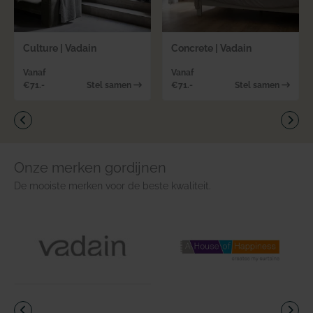
Culture | Vadain
Concrete | Vadain
Vanaf
Vanaf
€
71.-
Stel samen
€
71.-
Stel samen
Vorige
Vol
Onze merken gordijnen
De mooiste merken voor de beste kwaliteit.
Vorige
Vol