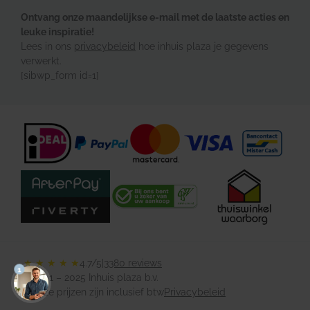
Ontvang onze maandelijkse e-mail met de laatste acties en
leuke inspiratie!
Lees in ons
privacybeleid
hoe inhuis plaza je gegevens
verwerkt.
[sibwp_form id=1]
★ ★ ★ ★ ★
4.7/5
|
3380 reviews
1
© 2001 – 2025 Inhuis plaza b.v.
Al onze prijzen zijn inclusief btw
Privacybeleid