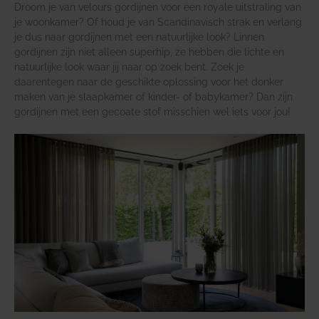
Droom je van velours gordijnen voor een royale uitstraling van
je woonkamer? Of houd je van Scandinavisch strak en verlang
je dus naar gordijnen met een natuurlijke look? Linnen
gordijnen zijn niet alleen superhip, ze hebben die lichte en
natuurlijke look waar jij naar op zoek bent. Zoek je
daarentegen naar de geschikte oplossing voor het donker
maken van je slaapkamer of kinder- of babykamer? Dan zijn
gordijnen met een gecoate stof misschien wel iets voor jou!