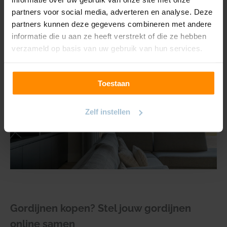
collectie
verduisterende gordijnen
helpen we je aan semi-
partners voor social media, adverteren en analyse. Deze
verduisterende en dim-out gordijnen, wat deze ideaal maakt
partners kunnen deze gegevens combineren met andere
voor pakweg slaapkamers, kinderkamers of babykamers.
informatie die u aan ze heeft verstrekt of die ze hebben
verzameld op basis van uw gebruik van hun services.
Toestaan
Zelf instellen
Gordijnen kopen? Stel jouw gordijnen
online samen