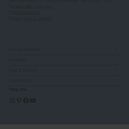
Van maandag t/m vrijdag bereikbaar van 09.00 – 17.00.
+31 (0) 180 – 555 900
Start Livechat
Naar Hulp & Contact
Ons assortiment
Inspiratie
Hulp & Contact
Over INHUIS
Volg ons
https://www.instagram.com/inhuisplaza/
Pinterest
Facebook
YouTube