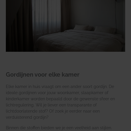
Gordijnen voor elke kamer
Elke kamer in huis vraagt om een ander soort gordijn. De
ideale gordijnen voor jouw woonkamer, slaapkamer of
kinderkamer worden bepaald door de gewenste sfeer en
lichtregulering. Wil je liever een transparante of
lichtdoorlatende stof? Of zoek je eerder naar een
verduisterend gordijn?
Binnen die stoffen bieden we je een veelheid aan stijlen.