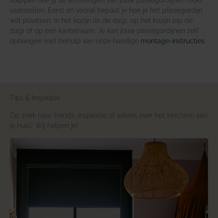
vaststellen. Eerst en vooral bepaal je hoe je het plisségordijn
wilt plaatsen: in het kozijn (in de dag), op het kozijn (op de
dag) of op een kantelraam. Je kan jouw plisségordijnen zelf
ophangen met behulp van onze handige
montage-instructies
.
Tips & Inspiratie
Op zoek naar trends, inspiratie of advies over het inrichten van
je huis? Wij helpen je!