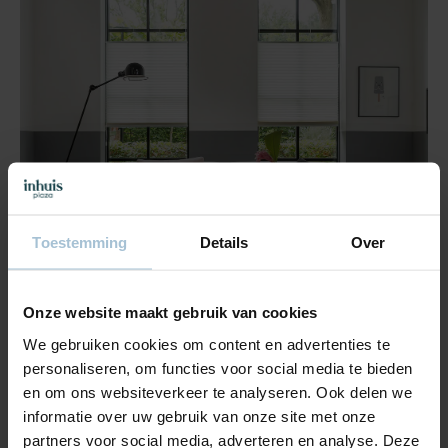
Toestemming
Details
Over
Plissé gordijnen op maat
Onze website maakt gebruik van cookies
We gebruiken cookies om content en advertenties te
Plisségordijnen vormen de oplossing bij uitstek voor alle
mogelijke raamvormen. Dit veelzijdig type raamdecoratie
personaliseren, om functies voor social media te bieden
creëert dan ook voor jou de ideale balans tussen natuurlijk
en om ons websiteverkeer te analyseren. Ook delen we
licht en privacy. Bovendien levert inhuis plaza kwaliteitsvol
informatie over uw gebruik van onze site met onze
maatwerk op basis van jouw persoonlijke voorkeuren. Met ons
partners voor social media, adverteren en analyse. Deze