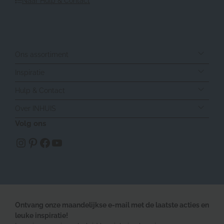
Naar Hulp & Contact
Ons assortiment
Inspiratie
Hulp & Contact
Over INHUIS
Volg ons
https://www.instagram.com/inhuisplaza/
Pinterest
Facebook
YouTube
Ontvang onze maandelijkse e-mail met de laatste acties en
leuke inspiratie!