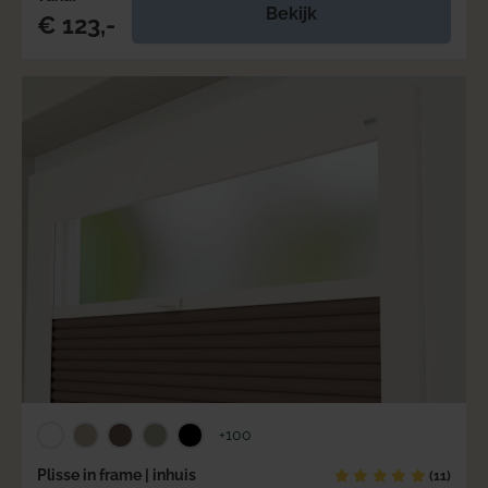
Bekijk
€ 123,-
+100
Plisse in frame | inhuis
(11)