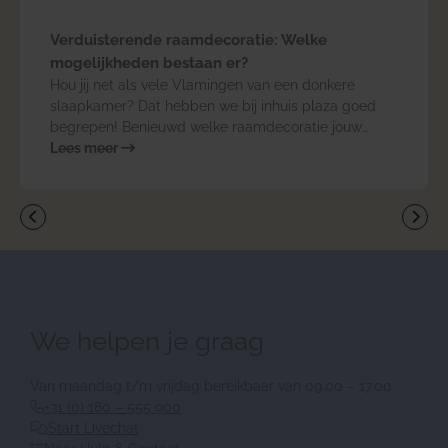
Verduisterende raamdecoratie: Welke
mogelijkheden bestaan er?
Hou jij net als vele Vlamingen van een donkere
slaapkamer? Dat hebben we bij inhuis plaza goed
begrepen! Benieuwd welke raamdecoratie jouw
kamer het best hult in duisternis? Wij lichten de
Lees meer
verschillende mogelijkheden graag toe!
Vorige
Vol
We helpen je graag
Van maandag t/m vrijdag bereikbaar van 09.00 – 17.00.
+31 (0) 180 – 555 900
Start Livechat