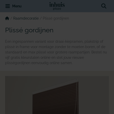
Spring
Sear
Menu
naar
de
inhoud
/
Raamdecoratie
/
Plissé gordijnen
Plissé gordijnen
Een ingespannen variant voor draai-kiepramen, plakstrip of
plissé in frame voor montage zonder te moeten boren, of de
standaard en max plissé voor grotere raampartijen. Bestel nu
vijf gratis kleurstalen online en stel jouw nieuwe
plisségordijnen eenvoudig online samen.