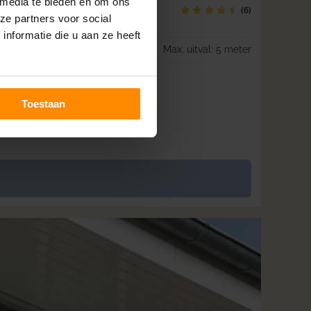
 media te bieden en om ons
(6)
ze partners voor social
nformatie die u aan ze heeft
Max. uitval: 5 meter
Toestaan