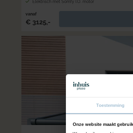
Elektrisch met Somfy I.O. motor
vanaf
€ 3125,-
Toestemming
Onze website maakt gebruik