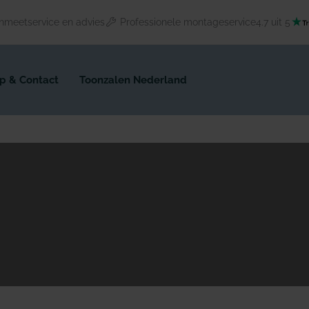
nmeetservice en advies
Professionele montageservice
4.7 uit 5
p & Contact
Toonzalen Nederland