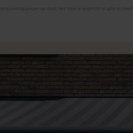
terrasoverkappingen op maat. Het merk is opgericht in 1960 en heef