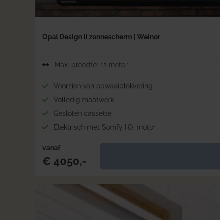
Opal Design II zonnescherm | Weinor
Max. breedte: 12 meter
Voorzien van opwaaiblokkering
Volledig maatwerk
Gesloten cassette
Elektrisch met Somfy I.O. motor
vanaf
€ 4050,-