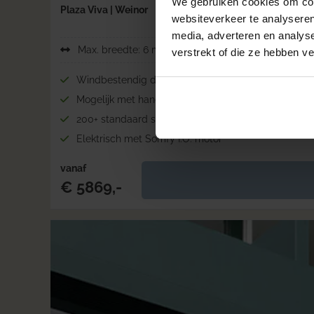
We gebruiken cookies om cont
Plaza Viva | Weinor
websiteverkeer te analyseren
media, adverteren en analys
Max. breedte: 6 meter
verstrekt of die ze hebben v
Windbestendig dankzij zip-technologie
Mogelijk met handmatige volant
200+ standaard systeemkleuren
Elektrisch met Somfy I.O. motor
vanaf
€ 5869,-