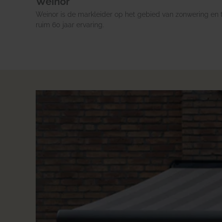
Weinor
Weinor is de markleider op het gebied van zonwering en 
ruim 60 jaar ervaring.