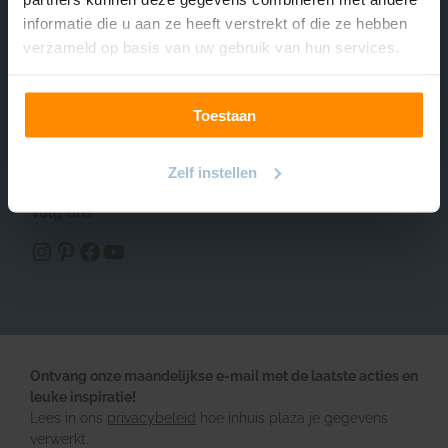
informatie die u aan ze heeft verstrekt of die ze hebben
verzameld op basis van uw gebruik van hun services.
Ons assortiment
Inspiratie
Toestaan
Hulp & Contact
Zelf instellen
Over INHUIS
Volg ons
https://www.instagram.com/inhuisplaza/
Pinterest
Facebook
YouTube
Ontvang onze maandelijkse e-mail met de laatste acties en
leuke inspiratie!
Lees in ons
privacybeleid
hoe inhuis plaza je gegevens
verwerkt.