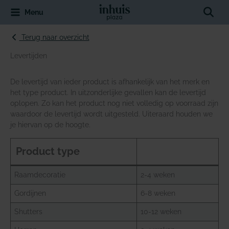
Spring
Sear
Menu
naar
de
inhoud
Terug naar overzicht
Levertijden
De levertijd van ieder product is afhankelijk van het merk en
het type product. In uitzonderlijke gevallen kan de levertijd
oplopen. Zo kan het product nog niet volledig op voorraad zijn
waardoor de levertijd wordt uitgesteld. Uiteraard houden we
je hiervan op de hoogte.
Product type
Raamdecoratie
2-4 weken
Gordijnen
6-8 weken
Shutters
10-12 weken