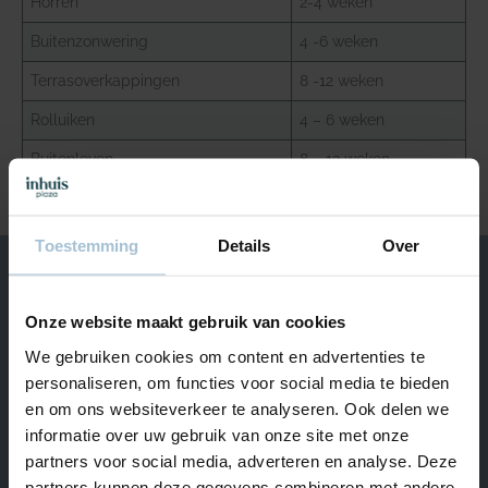
Horren
2-4 weken
Buitenzonwering
4 -6 weken
Terrasoverkappingen
8 -12 weken
Rolluiken
4 – 6 weken
Buitenleven
8 – 12 weken
Terug naar overzicht
Toestemming
Details
Over
Onze website maakt gebruik van cookies
We helpen je graag
We gebruiken cookies om content en advertenties te
personaliseren, om functies voor social media te bieden
Van maandag t/m vrijdag bereikbaar van 09.00 – 17.00.
+31 (0) 180 – 555 900
en om ons websiteverkeer te analyseren. Ook delen we
Start Livechat
informatie over uw gebruik van onze site met onze
Naar Hulp & Contact
partners voor social media, adverteren en analyse. Deze
partners kunnen deze gegevens combineren met andere