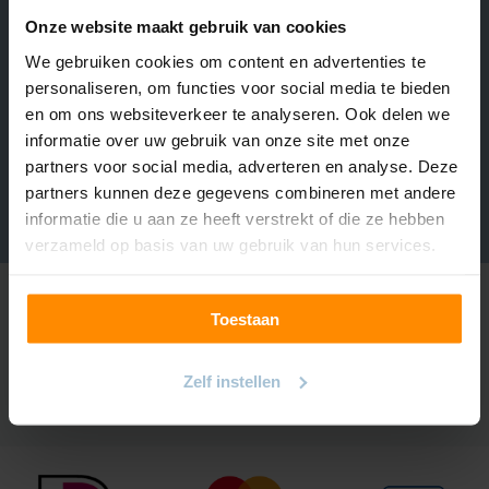
Inspiratie
Onze website maakt gebruik van cookies
Hulp & Contact
We gebruiken cookies om content en advertenties te
personaliseren, om functies voor social media te bieden
Over INHUIS
en om ons websiteverkeer te analyseren. Ook delen we
Volg ons
informatie over uw gebruik van onze site met onze
https://www.instagram.com/inhuisplaza/
Pinterest
Facebook
YouTube
partners voor social media, adverteren en analyse. Deze
partners kunnen deze gegevens combineren met andere
informatie die u aan ze heeft verstrekt of die ze hebben
verzameld op basis van uw gebruik van hun services.
Ontvang onze maandelijkse e-mail met de laatste acties en
Toestaan
leuke inspiratie!
Lees in ons
privacybeleid
hoe inhuis plaza je gegevens
verwerkt.
Zelf instellen
[sibwp_form id=1]