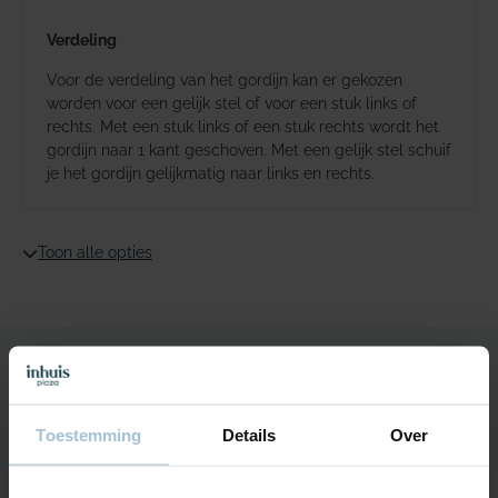
Verdeling
Voor de verdeling van het gordijn kan er gekozen
worden voor een gelijk stel of voor een stuk links of
rechts. Met een stuk links of een stuk rechts wordt het
gordijn naar 1 kant geschoven. Met een gelijk stel schuif
je het gordijn gelijkmatig naar links en rechts.
Toon alle opties
Specificaties
Toestemming
Details
Over
Algemene informatie