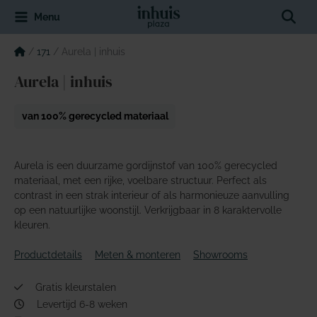
Spring
Sear
Menu
naar
de
inhoud
/
171
/
Aurela | inhuis
Aurela | inhuis
van 100% gerecycled materiaal
Aurela is een duurzame gordijnstof van 100% gerecycled
materiaal, met een rijke, voelbare structuur. Perfect als
contrast in een strak interieur of als harmonieuze aanvulling
op een natuurlijke woonstijl. Verkrijgbaar in 8 karaktervolle
kleuren.
Productdetails
Meten & monteren
Showrooms
Gratis kleurstalen
Levertijd 6-8 weken