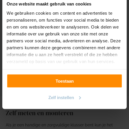
Onze website maakt gebruik van cookies
Breedte stof
145cm
We gebruiken cookies om content en advertenties te
personaliseren, om functies voor social media te bieden
Kleuren
8 kleuren
en om ons websiteverkeer te analyseren. Ook delen we
informatie over uw gebruik van onze site met onze
Samenstelling
100% Polyester
partners voor social media, adverteren en analyse. Deze
(100% gerecycled)
partners kunnen deze gegevens combineren met andere
Krimptolerantie
1%
informatie die u aan ze heeft verstrekt of die ze hebben
verzameld op basis van uw gebruik van hun services.
Kleur/Lichtechtheid
4/5
Toestaan
Zelf instellen
Zelf meten en monteren
Als je een handige en zorgvuldige klusser bent kun je het