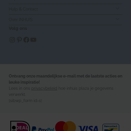
Hulp & Contact
Over INHUIS
Volg ons
https://www.instagram.com/inhuisplaza/
Pinterest
Facebook
YouTube
Ontvang onze maandelijkse e-mail met de laatste acties en
leuke inspiratie!
Lees in ons
privacybeleid
hoe inhuis plaza je gegevens
verwerkt.
[sibwp_form id=1]