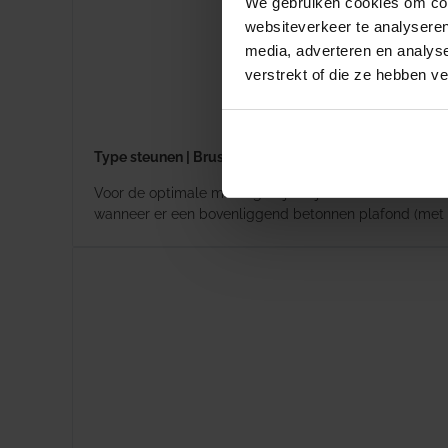
We gebruiken cookies om cont
websiteverkeer te analyseren
media, adverteren en analys
verstrekt of die ze hebben v
Type steunen | Brustor
Voor de optimale montagewijze zijn er diverse steunen
wanneer er een bovenliggend betonnen plafond (met 