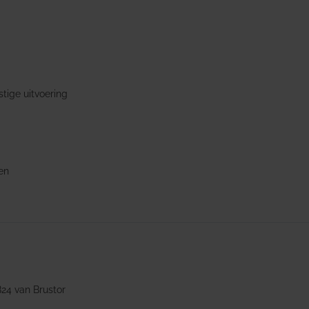
stige uitvoering
en
B24 van Brustor