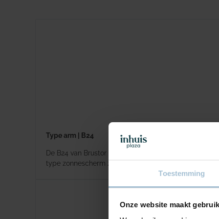
Type arm | B24
De B24 van Brustor is er in twee varianten; Elite en Pre
type zonnescherm zeer windvast maakt.
Toestemming
Onze website maakt gebruik