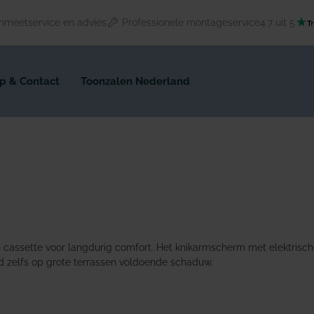
nmeetservice en advies
Professionele montageservice
4.7 uit 5
p & Contact
Toonzalen Nederland
cassette voor langdurig comfort. Het knikarmscherm met elektrische
d zelfs op grote terrassen voldoende schaduw.