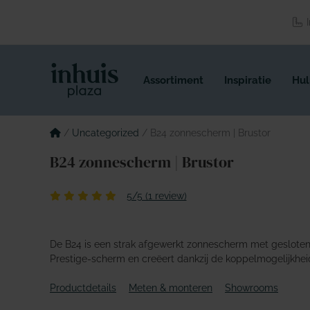
Spring
naar
I
de
inhoud
Assortiment
Inspiratie
Hul
/
Uncategorized
/
B24 zonnescherm | Brustor
B24 zonnescherm | Brustor
5/5 (1 review)
De B24 is een strak afgewerkt zonnescherm met gesloten 
Prestige-scherm en creëert dankzij de koppelmogelijkhei
Productdetails
Meten & monteren
Showrooms