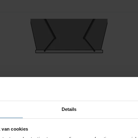
stige. Het verschil zit in de windresistentie en stevigheid van de arm
Details
 van cookies