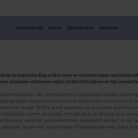
Omschrijving
Opties
Specificaties
Inspiratie
erd op de populaire B25 en B27 serie en daardoor staat voor betrouwb
aten, waardoor schroeven netjes uit het zicht blijven en het zonnesc
 perfecte keuze. Het zonnescherm is beschikbaar in twee uitvoeringen
ledig gesloten cassette beschermt het doek en het mechanisme in ges
onderhoud vraagt. De B24 wordt gemaakt van duurzaam aluminium en i
elektrische scherm eenvoudig met één druk op de knop of je smartp
ekende keuze, want het zonnescherm kan gekoppeld worden tot wel 1
m optioneel samen met ledverlichting of terrasverwarming, zodat je o