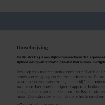
Omschrijving
De Brustor B24 is een stijlvol zonnescherm dat is gebase
tijdloos design en is strak afgewerkt met aluminium zijpl
Ben je op zoek naar een sterk zonnescherm? Dan is de B24
armen voor wie graag net wat meer zekerheid wil. De vol
waardoor het zonnescherm langer mooi blijft en minder 
bekend om hun kleurvaste eigenschappen. Je bedient het 
voor grote terrassen en brede puien is de B24 een uitst
meter. Voor extra sfeer en gemak stel je het terrasscher
Toon volledige omschrijving