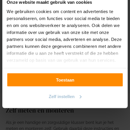
Onze website maakt gebruik van cookies
Kleuren
24 kleuren
We gebruiken cookies om content en advertenties te
personaliseren, om functies voor social media te bieden
Gewicht
280
en om ons websiteverkeer te analyseren. Ook delen we
Samenstelling
100% Polyester (83%
informatie over uw gebruik van onze site met onze
gerecycled)
partners voor social media, adverteren en analyse. Deze
partners kunnen deze gegevens combineren met andere
Krimptolerantie
2%
informatie die u aan ze heeft verstrekt of die ze hebben
verzameld op basis van uw gebruik van hun services.
Kleur/Lichtechtheid
4/5
Toestaan
Zelf instellen
Zelf meten en monteren
Als je een handige en zorgvuldige klusser bent kun je het
meten en monteren zelf. Gebruik daarbij deze instructies en