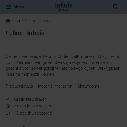
Spring
Sear
Menu
naar
de
inhoud
/
171
/
Celine | inhuis
Celine | inhuis
Celine is een elegante uni stof die in elk interieur tot zijn recht
komt. Gemaakt van grotendeels gerecycled materiaal en
geschikt voor zowel gordijnen als vouwgordijnen. Verkrijgbaar
in 24 harmonieuze kleuren.
Productdetails
Meten & monteren
Showrooms
Gratis kleurstalen
Levertijd 6-8 weken
Gratis thuisbezorgd