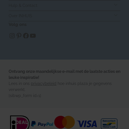
Hulp & Contact
Over INHUIS
Volg ons
https://www.instagram.com/inhuisplaza/
Pinterest
Facebook
YouTube
Ontvang onze maandelijkse e-mail met de laatste acties en
leuke inspiratie!
Lees in ons
privacybeleid
hoe inhuis plaza je gegevens
verwerkt.
[sibwp_form id=1]