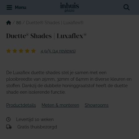
Spring
Sear
Menu
naar
de
inhoud
/
86
/
Duette® Shades | Luxaflex®
Duette® Shades | Luxaflex®
4.9/5 (14 reviews)
De Luxaflex duette shades stel je samen met een
plooibreedte van 25mm, 32mm of 64mm in diverse kleuren en
stoffen. Dankzij de dubbele honinggraatstof heeft de duette
shade een isolerende functie.
Productdetails
Meten & monteren
Showrooms
Levertijd 10 weken
Gratis thuisbezorgd