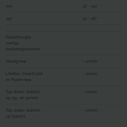
200
47 - 142
250
51 - 167
Pakkethoogte
overige
bedieningsvormen:
Handgreep
+ 10mm
LiteRise, SmartCord
+ 20mm
en Powerview
Top down- bottom
+ 10mm
up (25- en 32mm)
Top down- bottom
+ 20mm
up (64mm)