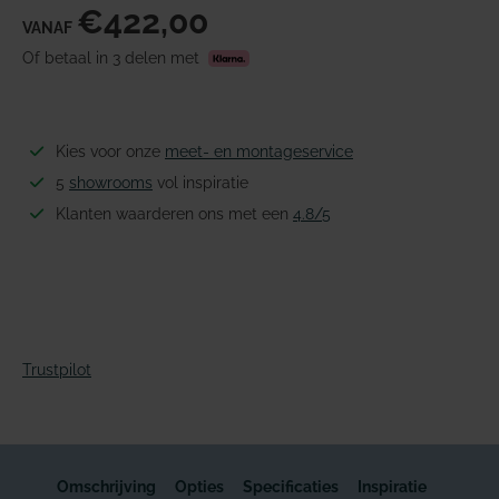
€422,00
VANAF
Of betaal in 3 delen met
Kies voor onze
meet- en montageservice
5
showrooms
vol inspiratie
Klanten waarderen ons met een
4.8/5
Trustpilot
Omschrijving
Opties
Specificaties
Inspiratie