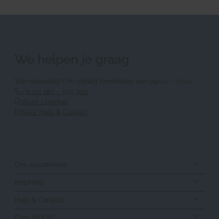
We helpen je graag
Van maandag t/m vrijdag bereikbaar van 09.00 – 17.00.
+31 (0) 180 – 555 900
Start Livechat
Naar Hulp & Contact
Ons assortiment
Inspiratie
Hulp & Contact
Over INHUIS