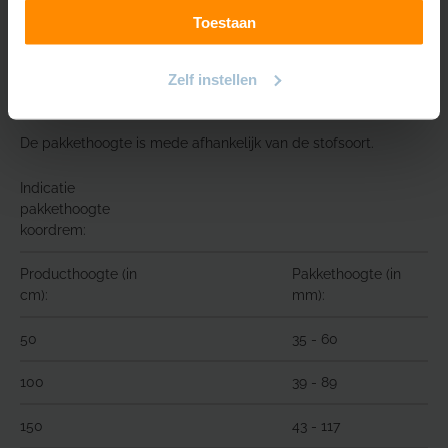
Toestaan
Zelf instellen
Pakkethoogte
De pakkethoogte is mede afhankelijk van de stofsoort.
Indicatie
pakkethoogte
koordrem:
Producthoogte (in
Pakkethoogte (in
cm):
mm):
50
35 - 60
100
39 - 89
150
43 - 117