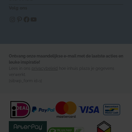
Volg ons
https://www.instagram.com/inhuisplaza/
Pinterest
Facebook
YouTube
Ontvang onze maandelijkse e-mail met de laatste acties en
leuke inspiratie!
Lees in ons
privacybeleid
hoe inhuis plaza je gegevens
verwerkt.
[sibwp_form id=1]