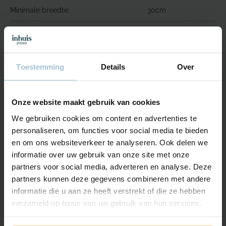
Minimale breedte:
30cm
Maximale breedte:
360cm (afhankelijk
van de stof en
systeem)
Toestemming
Details
Over
Minimale hoogte:
10cm
Maximale hoogte:
300cm (afhankelijk
Onze website maakt gebruik van cookies
van de stof en
We gebruiken cookies om content en advertenties te
systeem)
personaliseren, om functies voor social media te bieden
Breedte profiel
18mm
en om ons websiteverkeer te analyseren. Ook delen we
plakstrip (TruFit
informatie over uw gebruik van onze site met onze
systeem)
partners voor social media, adverteren en analyse. Deze
partners kunnen deze gegevens combineren met andere
Let op:
Het uitlijnen van
informatie die u aan ze heeft verstrekt of die ze hebben
Duette shades is
verzameld op basis van uw gebruik van hun services.
technisch niet
mogelijk