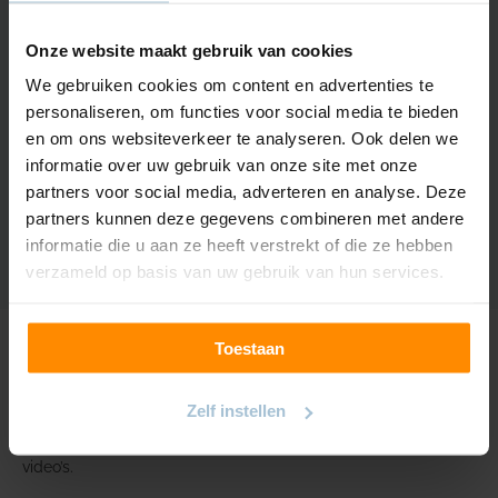
Gewicht
250gr/m2
Onze website maakt gebruik van cookies
We gebruiken cookies om content en advertenties te
Samenstelling
100% pes
personaliseren, om functies voor social media te bieden
en om ons websiteverkeer te analyseren. Ook delen we
Krimptolerantie
2%
informatie over uw gebruik van onze site met onze
Kleur/Lichtechtheid
5
partners voor social media, adverteren en analyse. Deze
partners kunnen deze gegevens combineren met andere
informatie die u aan ze heeft verstrekt of die ze hebben
verzameld op basis van uw gebruik van hun services.
Toestaan
Zelf meten en monteren
Zelf instellen
Als je een handige en zorgvuldige klusser bent kun je het
meten en monteren zelf. Gebruik daarbij deze instructies en
video’s.