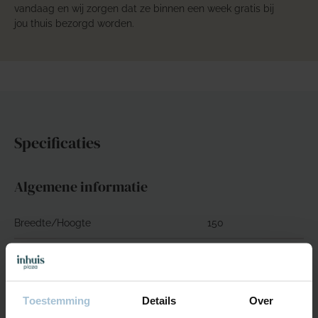
vandaag en wij zorgen dat ze binnen een week gratis bij
jou thuis bezorgd worden.
Specificaties
Algemene informatie
Breedte/Hoogte
150
Kleuren
70
Rapporthoogte
0cm
Toestemming
Details
Over
Rapportbreedte
0cm