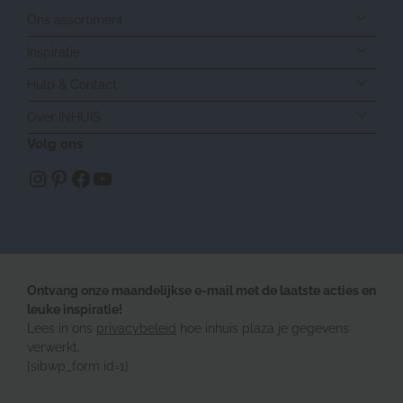
Ons assortiment
Inspiratie
Hulp & Contact
Over INHUIS
Volg ons
https://www.instagram.com/inhuisplaza/
Pinterest
Facebook
YouTube
Ontvang onze maandelijkse e-mail met de laatste acties en
leuke inspiratie!
Lees in ons
privacybeleid
hoe inhuis plaza je gegevens
verwerkt.
[sibwp_form id=1]