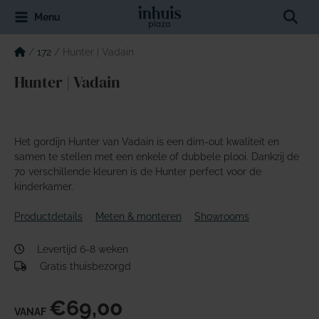
Spring
Sear
Menu
naar
de
inhoud
/
172
/
Hunter | Vadain
Hunter | Vadain
Het gordijn Hunter van Vadain is een dim-out kwaliteit en
samen te stellen met een enkele of dubbele plooi. Dankzij de
70 verschillende kleuren is de Hunter perfect voor de
kinderkamer.
Productdetails
Meten & monteren
Showrooms
Levertijd 6-8 weken
Gratis thuisbezorgd
€69,00
VANAF