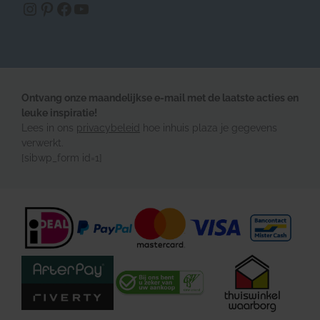
https://www.instagram.com/inhuisplaza/
Pinterest
Facebook
YouTube
Ontvang onze maandelijkse e-mail met de laatste acties en
leuke inspiratie!
Lees in ons
privacybeleid
hoe inhuis plaza je gegevens
verwerkt.
[sibwp_form id=1]