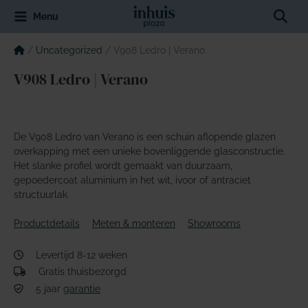
Spring
Sear
Menu
naar
de
inhoud
/
Uncategorized
/
V908 Ledro | Verano
V908 Ledro | Verano
De V908 Ledro van Verano is een schuin aflopende glazen
overkapping met een unieke bovenliggende glasconstructie.
Het slanke profiel wordt gemaakt van duurzaam,
gepoedercoat aluminium in het wit, ivoor of antraciet
structuurlak.
Productdetails
Meten & monteren
Showrooms
Levertijd 8-12 weken
Gratis thuisbezorgd
5 jaar
garantie