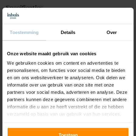
Specificaties
Specificaties
Toestemming
Details
Over
Minimale breedte
100cm
Onze website maakt gebruik van cookies
Maximale breedte
1400cm
We gebruiken cookies om content en advertenties te
Minimale uitval
200cm
personaliseren, om functies voor social media te bieden
en om ons websiteverkeer te analyseren. Ook delen we
Maximale uitval
500cm (afhankelijk
informatie over uw gebruik van onze site met onze
van type materiaal)
partners voor social media, adverteren en analyse. Deze
partners kunnen deze gegevens combineren met andere
Profiel
Aluminium profielen,
informatie die u aan ze heeft verstrekt of die ze hebben
gepoedercoat,
verzameld op basis van uw gebruik van hun services.
ongeïsoleerd
Profielkleur
Uitvoering in ivoor,
wit en VS 716
Toestaan