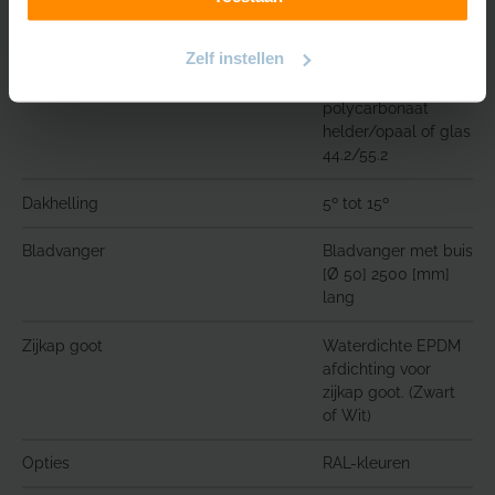
(antraciet
structuurlak)
Zelf instellen
Type glas
16 mm
polycarbonaat
helder/opaal of glas
44.2/55.2
Dakhelling
5º tot 15º
Bladvanger
Bladvanger met buis
[Ø 50] 2500 [mm]
lang
Zijkap goot
Waterdichte EPDM
afdichting voor
zijkap goot. (Zwart
of Wit)
Opties
RAL-kleuren