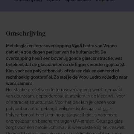
Omschrijving
Met de glazen terrasoverkapping V908 Ledro van Verano
geniet je 365 dagen per jaar van de buitenlucht. De
overkapping heeft een bovenliggende glasconstructie, wat
betekent dat de glaspanelen op de liggers worden geplaatst.
Kies voor een polycarbonaat- of glazen dak en een rond of
rechthoekig gootprofiel. Zo stel je de V908 Ledro volledig naar
wens samen!
Het slanke profiel van de terrasoverkapping wordt gemaakt
van duurzaam, gepoedercoat aluminium in de kleur wit, ivoor
of antraciet structuurlak. Voor het dak kun je kiezen voor
polycarbonaat of gelaagd veiligheidsglas 44.2 of 55.2.
Polycarbonaat heeft een hoge slagvastheid, is nagenoeg
onbreekbaar en beschermt tegen UV-stralen. Gelaagd glas
zorgt voor een mooie lichtinval, is weerbestendig én krasvast.
De V908 Ledro is voorzien van alle afdichtingsrubbers, een