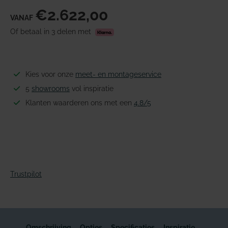
€2.622,00
VANAF
Of betaal in 3 delen met
Kies voor onze
meet- en montageservice
5
showrooms
vol inspiratie
Klanten waarderen ons met een
4.8/5
Trustpilot
Omschrijving
Opties
Specificaties
Inspiratie