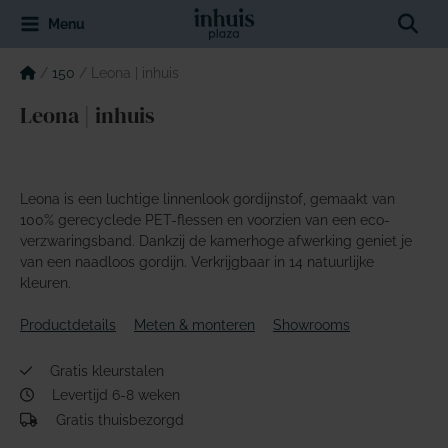
Spring
Sear
Menu
naar
de
inhoud
/
150
/
Leona | inhuis
Leona | inhuis
Leona is een luchtige linnenlook gordijnstof, gemaakt van
100% gerecyclede PET-flessen en voorzien van een eco-
verzwaringsband. Dankzij de kamerhoge afwerking geniet je
van een naadloos gordijn. Verkrijgbaar in 14 natuurlijke
kleuren.
Productdetails
Meten & monteren
Showrooms
Gratis kleurstalen
Levertijd 6-8 weken
Gratis thuisbezorgd