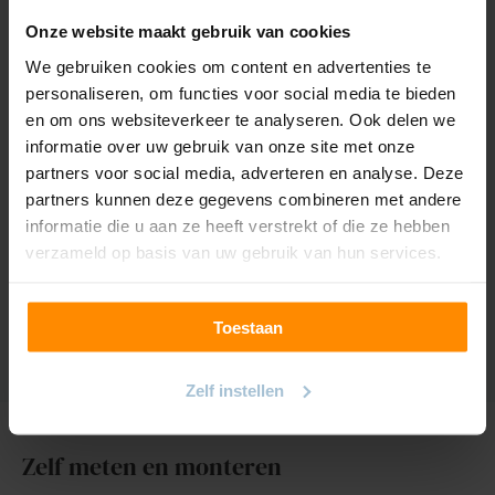
Onze website maakt gebruik van cookies
Kleuren
14 kleuren
We gebruiken cookies om content en advertenties te
personaliseren, om functies voor social media te bieden
Gewicht
147
en om ons websiteverkeer te analyseren. Ook delen we
Samenstelling
100% polyester
informatie over uw gebruik van onze site met onze
(gerecyclede PET
partners voor social media, adverteren en analyse. Deze
flessen)
partners kunnen deze gegevens combineren met andere
informatie die u aan ze heeft verstrekt of die ze hebben
Krimptolerantie
1%
verzameld op basis van uw gebruik van hun services.
Kleur/Lichtechtheid
5/5
Toestaan
Zelf instellen
Zelf meten en monteren