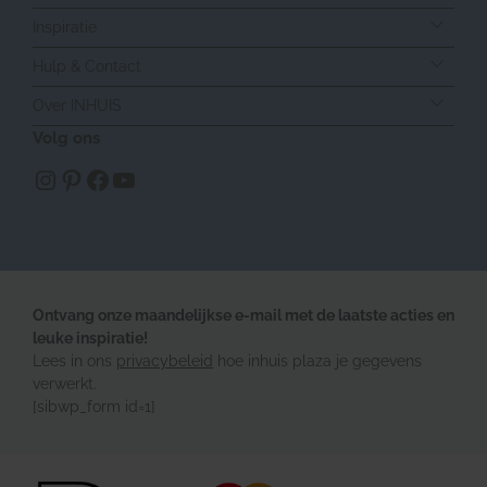
Inspiratie
Hulp & Contact
Over INHUIS
Volg ons
https://www.instagram.com/inhuisplaza/
Pinterest
Facebook
YouTube
Ontvang onze maandelijkse e-mail met de laatste acties en
leuke inspiratie!
Lees in ons
privacybeleid
hoe inhuis plaza je gegevens
verwerkt.
[sibwp_form id=1]