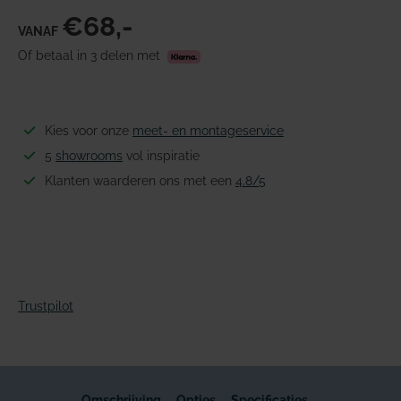
€68,-
VANAF
Of betaal in 3 delen met
Kies voor onze
meet- en montageservice
5
showrooms
vol inspiratie
Klanten waarderen ons met een
4.8/5
Trustpilot
Omschrijving
Opties
Specificaties