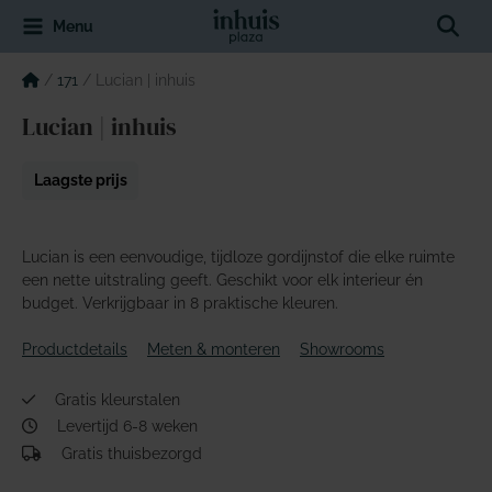
Spring
Sear
Menu
naar
de
inhoud
/
171
/
Lucian | inhuis
Lucian | inhuis
Laagste prijs
Lucian is een eenvoudige, tijdloze gordijnstof die elke ruimte
een nette uitstraling geeft. Geschikt voor elk interieur én
budget. Verkrijgbaar in 8 praktische kleuren.
Productdetails
Meten & monteren
Showrooms
Gratis kleurstalen
Levertijd 6-8 weken
Gratis thuisbezorgd