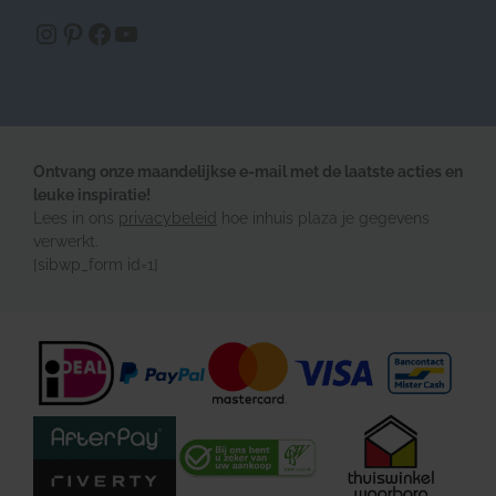
https://www.instagram.com/inhuisplaza/
Pinterest
Facebook
YouTube
Ontvang onze maandelijkse e-mail met de laatste acties en
leuke inspiratie!
Lees in ons
privacybeleid
hoe inhuis plaza je gegevens
verwerkt.
[sibwp_form id=1]