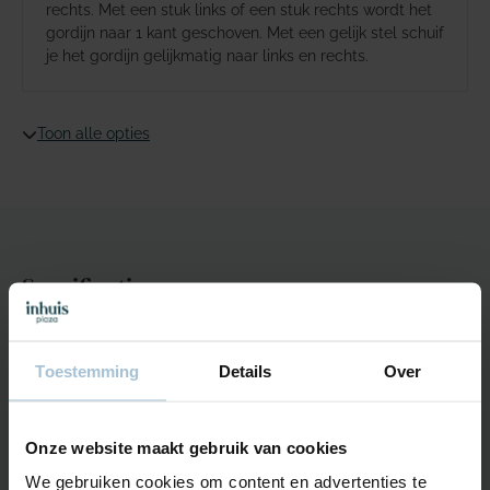
rechts. Met een stuk links of een stuk rechts wordt het
gordijn naar 1 kant geschoven. Met een gelijk stel schuif
je het gordijn gelijkmatig naar links en rechts.
Toon alle opties
Specificaties
Algemene informatie
Toestemming
Details
Over
Breedte stof
140cm
Onze website maakt gebruik van cookies
Kleuren
8 kleuren
We gebruiken cookies om content en advertenties te