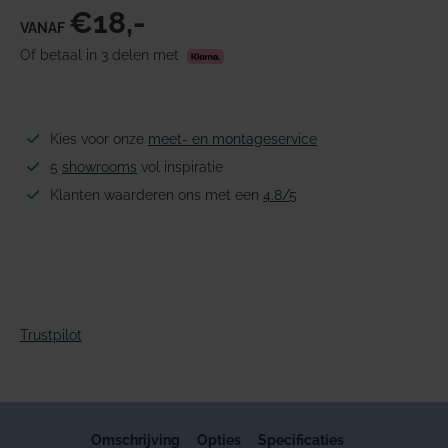
€18,-
VANAF
Of betaal in 3 delen met
Kies voor onze
meet- en montageservice
5
showrooms
vol inspiratie
Klanten waarderen ons met een
4.8/5
Trustpilot
Omschrijving
Opties
Specificaties