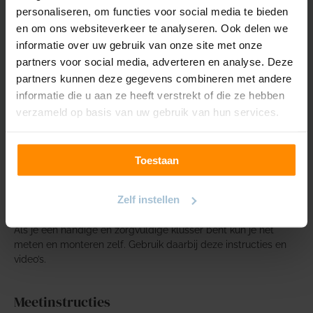
Samenstelling
70% Polyester, 30%
personaliseren, om functies voor social media te bieden
katoen
en om ons websiteverkeer te analyseren. Ook delen we
informatie over uw gebruik van onze site met onze
Krimptolerantie
3%
partners voor social media, adverteren en analyse. Deze
partners kunnen deze gegevens combineren met andere
Kleur/Lichtechtheid
5
informatie die u aan ze heeft verstrekt of die ze hebben
verzameld op basis van uw gebruik van hun services.
Toestaan
Zelf meten en monteren
Zelf instellen
Als je een handige en zorgvuldige klusser bent kun je het
meten en monteren zelf. Gebruik daarbij deze instructies en
video’s.
Meetinstructies