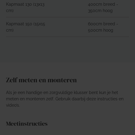
Kapmaat 130 (13x13
400cm breed -
cm)
350cm hoog
Kapmaat 150 (15x15
600cm breed -
cm)
500cm hoog
Zelf meten en monteren
Als je een handige en zorgvuldige klusser bent kun je het
meten en monteren zelf. Gebruik daarbij deze instructies en
video’s.
Meetinstructies