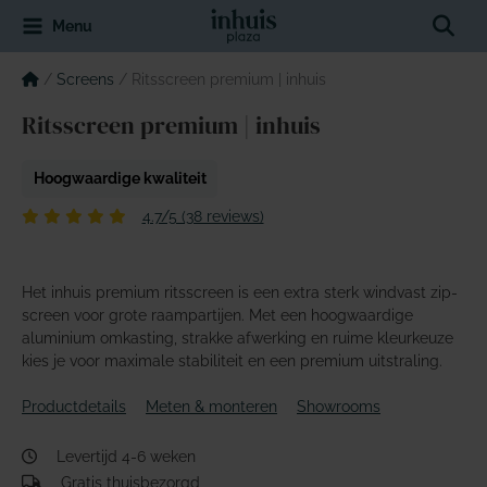
Spring
Sear
Menu
naar
de
inhoud
/
Screens
/
Ritsscreen premium | inhuis
Ritsscreen premium | inhuis
Hoogwaardige kwaliteit
4.7/5 (38 reviews)
Het inhuis premium ritsscreen is een extra sterk windvast zip-
screen voor grote raampartijen. Met een hoogwaardige
aluminium omkasting, strakke afwerking en ruime kleurkeuze
kies je voor maximale stabiliteit en een premium uitstraling.
Productdetails
Meten & monteren
Showrooms
Levertijd 4-6 weken
Gratis thuisbezorgd