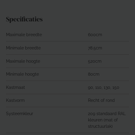
Specificaties
Maximale breedte
600cm
Minimale breedte
78.5cm
Maximale hoogte
520cm
Minimale hoogte
80cm
Kastmaat
90, 110, 130, 150
Kastvorm
Recht of rond
Systeemkleur
209 standaard RAL
kleuren (mat of
structuurlak)