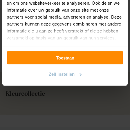
en om ons websiteverkeer te analyseren. Ook delen we
Het screen wordt standaard uitgevoerd met een Somfy
informatie over uw gebruik van onze site met onze
motor. Voor extra bedieningsgemak en een langere
partners voor social media, adverteren en analyse. Deze
levensduur raden we aan om te kiezen voor de Somfy
partners kunnen deze gegevens combineren met andere
IO Maestria motor. Met dit type bedien je het screen
informatie die u aan ze heeft verstrekt of die ze hebben
eenvoudig op afstand met een afstandsbediening.
verzameld op basis van uw gebruik van hun services.
Toon alle opties
Toestaan
Zelf instellen
Kleurcollectie