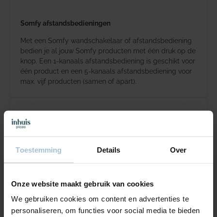
Somfy afstandsbedieningen
Met een Somfy wandschakelaar of afstandsbediening
bedien je al jouw Somfy producten met één druk op de
knop. Een 1-kanaals afstandsbediening is geschikt voor
één product en een 5-kanaals afstandsbediening voor
max. vijf producten (samen of apart).
Toestemming
Details
Over
Onze website maakt gebruik van cookies
We gebruiken cookies om content en advertenties te
personaliseren, om functies voor social media te bieden
Somfy motor | Screens