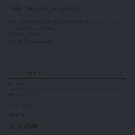
We helpen je graag
Van maandag t/m vrijdag bereikbaar van 09.00 – 17.00.
+31 (0) 180 – 555 900
Start Livechat
Naar Hulp & Contact
Ons assortiment
Inspiratie
Hulp & Contact
Over INHUIS
Volg ons
https://www.instagram.com/inhuisplaza/
Pinterest
Facebook
YouTube