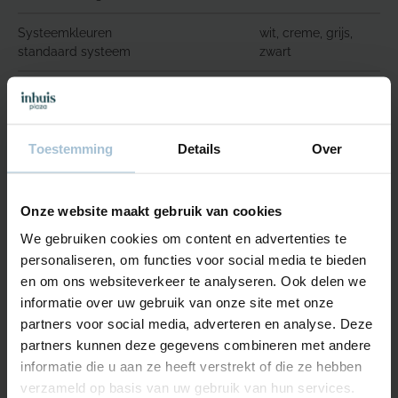
Systeemkleuren
wit, creme, grijs,
standaard systeem
zwart
Afmetingen
80 x 65 mm (diepte
universele
x hoogte)
montagebeugels
standaard systeem
Toestemming
Details
Over
Systeemkleuren
wit, technische
cassette
zilver, grijs, zwart
Onze website maakt gebruik van cookies
We gebruiken cookies om content en advertenties te
Afmetingen cassette
91 x 93 mm (diepte x
personaliseren, om functies voor social media te bieden
middel
hoogte)
en om ons websiteverkeer te analyseren. Ook delen we
informatie over uw gebruik van onze site met onze
partners voor social media, adverteren en analyse. Deze
partners kunnen deze gegevens combineren met andere
Rolgordijn groot
informatie die u aan ze heeft verstrekt of die ze hebben
verzameld op basis van uw gebruik van hun services.