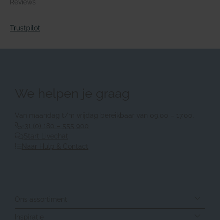
Reviews
Trustpilot
We helpen je graag
Van maandag t/m vrijdag bereikbaar van 09.00 – 17.00.
+31 (0) 180 – 555 900
Start Livechat
Naar Hulp & Contact
Ons assortiment
Inspiratie