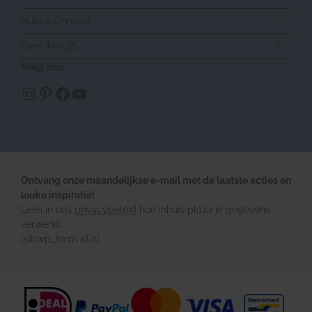
Hulp & Contact
Over INHUIS
Volg ons
https://www.instagram.com/inhuisplaza/
Pinterest
Facebook
YouTube
Ontvang onze maandelijkse e-mail met de laatste acties en
leuke inspiratie!
Lees in ons
privacybeleid
hoe inhuis plaza je gegevens
verwerkt.
[sibwp_form id=1]