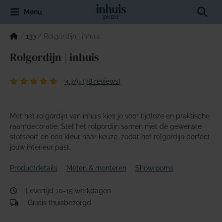
Spring
Sear
Menu
naar
de
inhoud
/
133
/
Rolgordijn | inhuis
Rolgordijn | inhuis
4.7/5 (78 reviews)
Met het rolgordijn van inhuis kies je voor tijdloze en praktische
raamdecoratie. Stel het rolgordijn samen met de gewenste
stofsoort en een kleur naar keuze, zodat het rolgordijn perfect
jouw interieur past.
Productdetails
Meten & monteren
Showrooms
Levertijd 10-15 werkdagen
Gratis thuisbezorgd