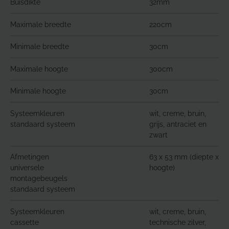
Buisdikte
32mm
Maximale breedte
220cm
Minimale breedte
30cm
Maximale hoogte
300cm
Minimale hoogte
30cm
Systeemkleuren
wit, creme, bruin,
standaard systeem
grijs, antraciet en
zwart
Afmetingen
63 x 53 mm (diepte x
universele
hoogte)
montagebeugels
standaard systeem
Systeemkleuren
wit, creme, bruin,
cassette
technische zilver,