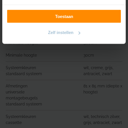
Buisdikte
45mm
Toestaan
Maximale breedte
300cm
Minimale breedte
30cm
Zelf instellen
Maximale hoogte
500cm
Minimale hoogte
30cm
Systeemkleuren
wit, creme, grijs,
standaard systeem
antraciet, zwart
Afmetingen
81 x 85 mm (diepte x
universele
hoogte)
montagebeugels
standaard systeem
Systeemkleuren
wit, technisch zilver,
cassette
grijs, antraciet, zwart