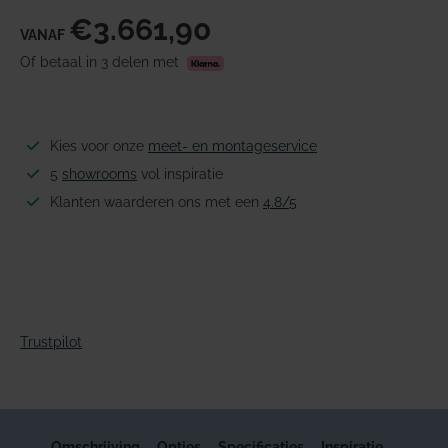
€3.661,90
VANAF
Of betaal in 3 delen met
Kies voor onze
meet- en montageservice
5
showrooms
vol inspiratie
Klanten waarderen ons met een
4.8/5
Trustpilot
Omschrijving
Opties
Specificaties
Inspiratie