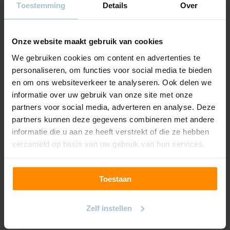
Toestemming
Details
Over
Onze website maakt gebruik van cookies
We gebruiken cookies om content en advertenties te
personaliseren, om functies voor social media te bieden
en om ons websiteverkeer te analyseren. Ook delen we
informatie over uw gebruik van onze site met onze
partners voor social media, adverteren en analyse. Deze
partners kunnen deze gegevens combineren met andere
Somfy afstandsbedieningen
informatie die u aan ze heeft verstrekt of die ze hebben
Met een Somfy wandschakelaar of afstandsbediening
verzameld op basis van uw gebruik van hun services.
bedien je al jouw Somfy producten met één druk op de
knop. Een 1-kanaals afstandsbediening is geschikt voor
één product en een 5-kanaals afstandsbediening voor
Toestaan
max. vijf producten (samen of apart).
Zelf instellen
Toon alle opties