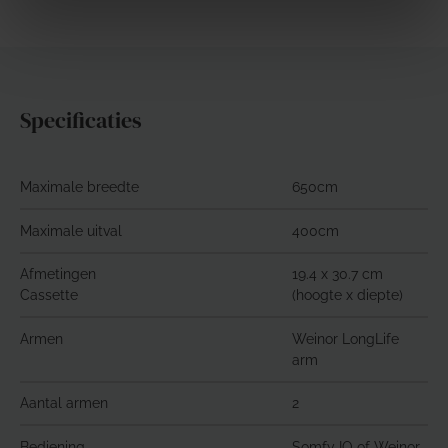
Specificaties
Maximale breedte
650cm
Maximale uitval
400cm
Afmetingen
19.4 x 30.7 cm
Cassette
(hoogte x diepte)
Armen
Weinor LongLife
arm
Aantal armen
2
Bediening
Somfy IO of Weinor