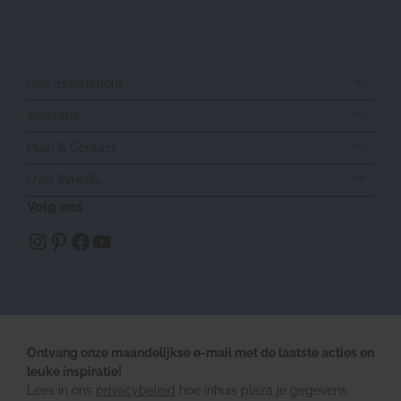
Ons assortiment
Inspiratie
Hulp & Contact
Over INHUIS
Volg ons
https://www.instagram.com/inhuisplaza/
Pinterest
Facebook
YouTube
Ontvang onze maandelijkse e-mail met de laatste acties en
leuke inspiratie!
Lees in ons
privacybeleid
hoe inhuis plaza je gegevens