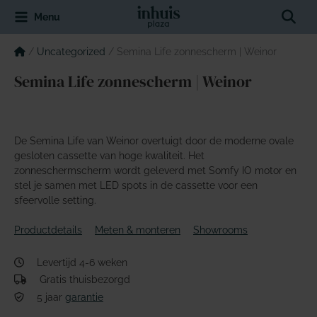
Spring
Sear
Menu
naar
de
inhoud
/
Uncategorized
/
Semina Life zonnescherm | Weinor
Semina Life zonnescherm | Weinor
De Semina Life van Weinor overtuigt door de moderne ovale
gesloten cassette van hoge kwaliteit. Het
zonneschermscherm wordt geleverd met Somfy IO motor en
stel je samen met LED spots in de cassette voor een
sfeervolle setting.
Productdetails
Meten & monteren
Showrooms
Levertijd 4-6 weken
Gratis thuisbezorgd
5 jaar
garantie