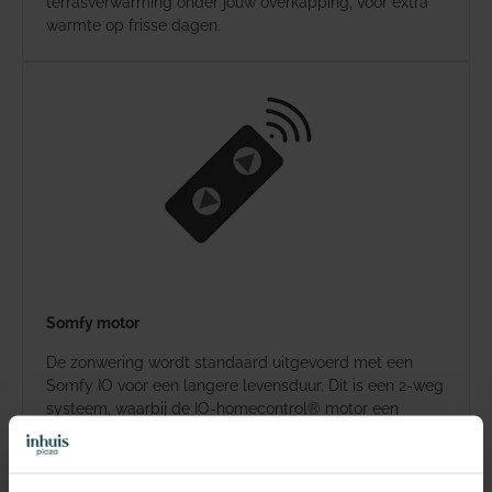
terrasverwarming onder jouw overkapping, voor extra
warmte op frisse dagen.
Somfy motor
De zonwering wordt standaard uitgevoerd met een
Somfy IO voor een langere levensduur. Dit is een 2-weg
systeem, waarbij de IO-homecontrol® motor een
terugmelding geeft na elke stuuropdracht en klaar is
voor de Smart Home toekomst