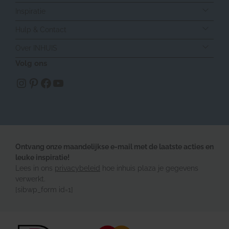
Inspiratie
Hulp & Contact
Over INHUIS
Volg ons
https://www.instagram.com/inhuisplaza/
Pinterest
Facebook
YouTube
Ontvang onze maandelijkse e-mail met de laatste acties en
leuke inspiratie!
Lees in ons
privacybeleid
hoe inhuis plaza je gegevens
verwerkt.
[sibwp_form id=1]