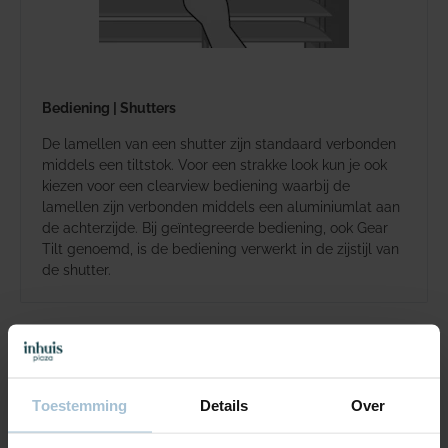
Bediening | Shutters
De lamellen van een shutter zijn standaard verbonden
middels een tiltstok. Voor een strakke look kun je ook
kiezen voor een clearview bediening waarbij de
lamellen zijn verbonden middels een aluminiumlat aan
de achterzijde. Bij geïntegreerde bediening, ook Gear
Tilt genoemd, is de bediening verwerkt in de zijstijl van
de shutter.
Toestemming
Details
Over