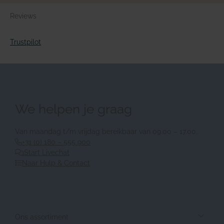
Reviews
Trustpilot
We helpen je graag
Van maandag t/m vrijdag bereikbaar van 09.00 – 17.00.
+31 (0) 180 – 555 900
Start Livechat
Naar Hulp & Contact
Ons assortiment