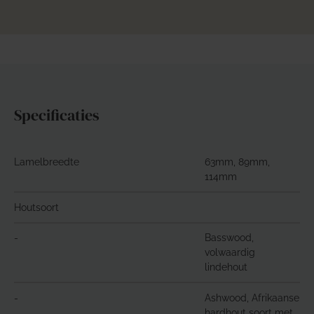
Specificaties
Lamelbreedte
63mm, 89mm,
114mm
Houtsoort
-
Basswood,
volwaardig
lindehout
-
Ashwood, Afrikaanse
hardhout soort met