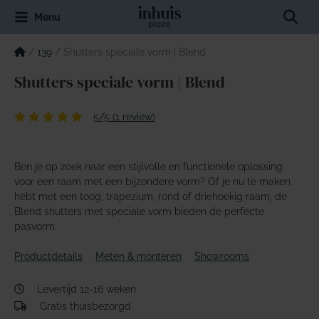
Spring
Sear
Menu
naar
de
inhoud
/
139
/
Shutters speciale vorm | Blend
Shutters speciale vorm | Blend
5/5 (1 review)
Ben je op zoek naar een stijlvolle en functionele oplossing
voor een raam met een bijzondere vorm? Of je nu te maken
hebt met een toog, trapezium, rond of driehoekig raam, de
Blend shutters met speciale vorm bieden de perfecte
pasvorm.
Productdetails
Meten & monteren
Showrooms
Levertijd 12-16 weken
Gratis thuisbezorgd