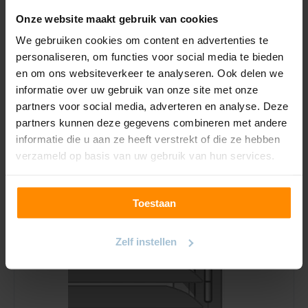
Onze website maakt gebruik van cookies
We gebruiken cookies om content en advertenties te
personaliseren, om functies voor social media te bieden
en om ons websiteverkeer te analyseren. Ook delen we
informatie over uw gebruik van onze site met onze
Frame | Shutters
partners voor social media, adverteren en analyse. Deze
partners kunnen deze gegevens combineren met andere
Voor het frame van de shutter kan er aan de hand van
informatie die u aan ze heeft verstrekt of die ze hebben
de lamelbreedte, montagewijze en smaak een
verzameld op basis van uw gebruik van hun services.
moderne of klassieke zijstijl gekozen worden. De
moderne zijstijl heeft een strakke look met een vlakke
stijl. De klassieke zijstijl heeft een kraal die in de stijl is
gefreesd.
Toestaan
Zelf instellen