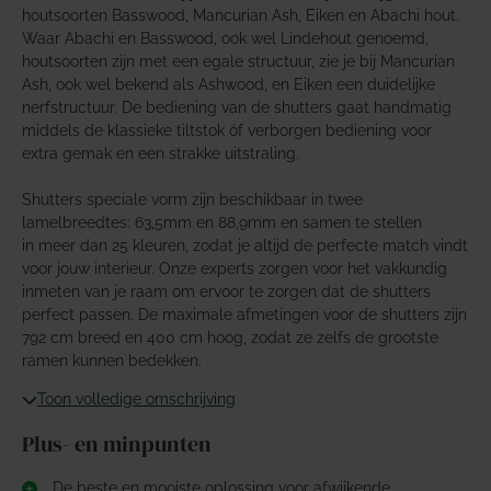
houtsoorten Basswood, Mancurian Ash, Eiken en Abachi hout.
Waar Abachi en Basswood, ook wel Lindehout genoemd,
houtsoorten zijn met een egale structuur, zie je bij Mancurian
Ash, ook wel bekend als Ashwood, en Eiken een duidelijke
nerfstructuur. De bediening van de shutters gaat handmatig
middels de klassieke tiltstok óf verborgen bediening voor
extra gemak en een strakke uitstraling.
Shutters speciale vorm zijn beschikbaar in twee
lamelbreedtes: 63,5mm en 88,9mm en samen te stellen
in meer dan 25 kleuren, zodat je altijd de perfecte match vindt
voor jouw interieur. Onze experts zorgen voor het vakkundig
inmeten van je raam om ervoor te zorgen dat de shutters
perfect passen. De maximale afmetingen voor de shutters zijn
792 cm breed en 400 cm hoog, zodat ze zelfs de grootste
ramen kunnen bedekken.
Toon volledige omschrijving
Plus- en minpunten
De beste en mooiste oplossing voor afwijkende