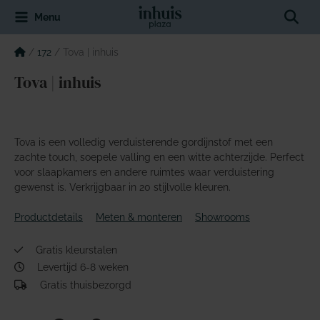
Spring
Sear
Menu
naar
de
inhoud
/
172
/
Tova | inhuis
Tova | inhuis
Tova is een volledig verduisterende gordijnstof met een
zachte touch, soepele valling en een witte achterzijde. Perfect
voor slaapkamers en andere ruimtes waar verduistering
gewenst is. Verkrijgbaar in 20 stijlvolle kleuren.
Productdetails
Meten & monteren
Showrooms
Gratis kleurstalen
Levertijd 6-8 weken
Gratis thuisbezorgd