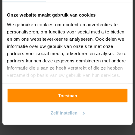
Algemene informatie
Onze website maakt gebruik van cookies
Hoogte stof
292cm
We gebruiken cookies om content en advertenties te
Kleuren
20 kleuren
personaliseren, om functies voor social media te bieden
en om ons websiteverkeer te analyseren. Ook delen we
Gewicht
380
informatie over uw gebruik van onze site met onze
partners voor social media, adverteren en analyse. Deze
Samenstelling
67% Polyester, 22%
partners kunnen deze gegevens combineren met andere
Acryl, 11% Overig
informatie die u aan ze heeft verstrekt of die ze hebben
verzameld op basis van uw gebruik van hun services.
Krimptolerantie
1%
Kleur/Lichtechtheid
5/5
Toestaan
Zelf instellen