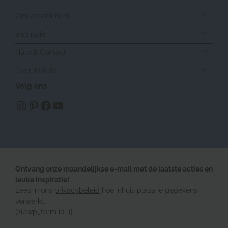
Ons assortiment
Inspiratie
Hulp & Contact
Over INHUIS
Volg ons
https://www.instagram.com/inhuisplaza/
Pinterest
Facebook
YouTube
Ontvang onze maandelijkse e-mail met de laatste acties en
leuke inspiratie!
Lees in ons
privacybeleid
hoe inhuis plaza je gegevens
verwerkt.
[sibwp_form id=1]