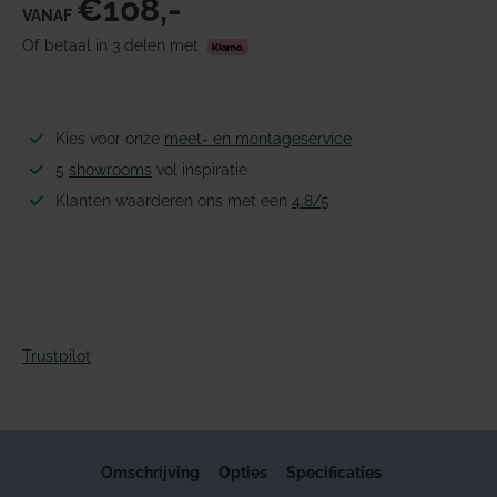
€108,-
VANAF
Of betaal in 3 delen met
Kies voor onze
meet- en montageservice
5
showrooms
vol inspiratie
Klanten waarderen ons met een
4.8/5
Trustpilot
Omschrijving
Opties
Specificaties