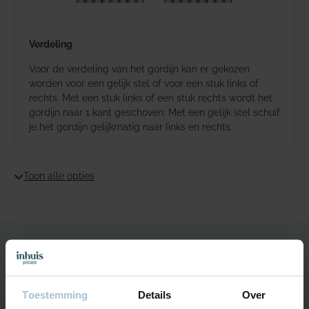
Verdeling
Voor de verdeling van het gordijn kan er gekozen
worden voor een gelijk stel of voor een stuk links of
rechts. Met een stuk links of een stuk rechts wordt het
gordijn naar 1 kant geschoven. Met een gelijk stel schuif
je het gordijn gelijkmatig naar links en rechts.
Toon alle opties
Specificaties
Toestemming
Details
Over