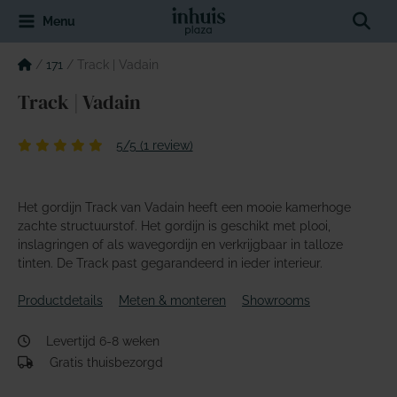
Spring
Sear
Menu
naar
de
inhoud
/
171
/
Track | Vadain
Track | Vadain
5/5 (1 review)
Het gordijn Track van Vadain heeft een mooie kamerhoge
zachte structuurstof. Het gordijn is geschikt met plooi,
inslagringen of als wavegordijn en verkrijgbaar in talloze
tinten. De Track past gegarandeerd in ieder interieur.
Productdetails
Meten & monteren
Showrooms
Levertijd 6-8 weken
Gratis thuisbezorgd