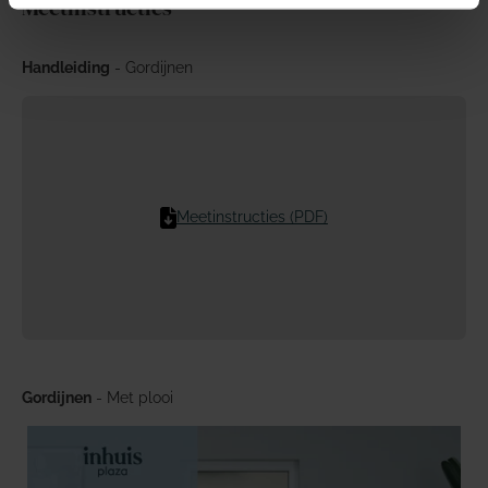
Meetinstructies
Handleiding
- Gordijnen
Meetinstructies (PDF)
Gordijnen
- Met plooi