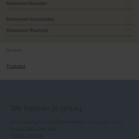
Showroom Naarden
Showroom Voorschoten
Showroom Waalwijk
Reviews
Trustpilot
We helpen je graag
Van maandag t/m vrijdag bereikbaar van 09.00 – 17.00.
+31 (0) 180 – 555 900
Start Livechat