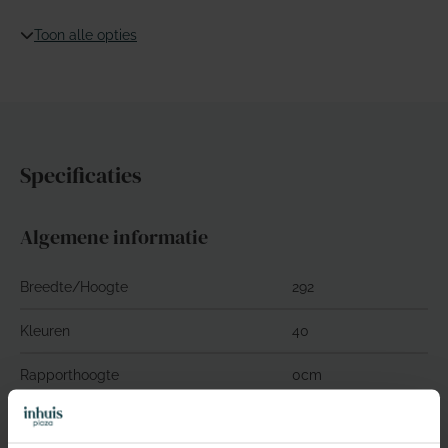
Toon alle opties
Specificaties
Algemene informatie
Breedte/Hoogte
292
Kleuren
40
Rapporthoogte
0cm
Rapportbreedte
0cm