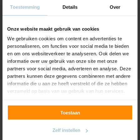
Gewicht
280gr/m2
Toestemming
Details
Over
Samenstelling
100% pes
Onze website maakt gebruik van cookies
Krimptolerantie
1%
We gebruiken cookies om content en advertenties te
Kleur/Lichtechtheid
5
personaliseren, om functies voor social media te bieden
en om ons websiteverkeer te analyseren. Ook delen we
informatie over uw gebruik van onze site met onze
partners voor social media, adverteren en analyse. Deze
partners kunnen deze gegevens combineren met andere
informatie die u aan ze heeft verstrekt of die ze hebben
verzameld op basis van uw gebruik van hun services.
Zelf meten en monteren
Als je een handige en zorgvuldige klusser bent kun je het
Toestaan
meten en monteren zelf. Gebruik daarbij deze instructies en
video’s.
Zelf instellen