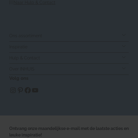
Naar Hulp & Contact
Ons assortiment
Inspiratie
Hulp & Contact
Over INHUIS
Volg ons
https://www.instagram.com/inhuisplaza/
Pinterest
Facebook
YouTube
Ontvang onze maandelijkse e-mail met de laatste acties en
leuke inspiratie!