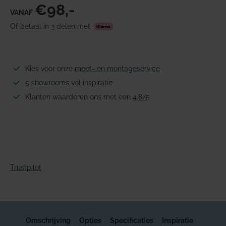
€98,-
VANAF
Of betaal in 3 delen met
Kies voor onze
meet- en montageservice
5
showrooms
vol inspiratie
Klanten waarderen ons met een
4.8/5
Trustpilot
Omschrijving
Opties
Specificaties
Inspiratie