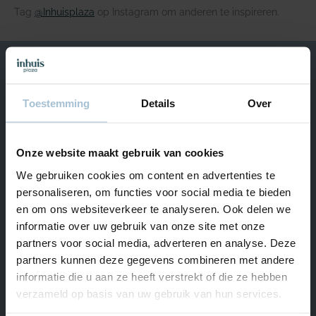
Tag
@Inhuisplaza
op Instagram om anderen te inspireren.
We helpen je graag
Toestemming
Details
Over
Van maandag t/m vrijdag bereikbaar van 09.00 – 17.00.
+31 (0) 180 – 555 900
Onze website maakt gebruik van cookies
Start Livechat
We gebruiken cookies om content en advertenties te
Naar Hulp & Contact
personaliseren, om functies voor social media te bieden
en om ons websiteverkeer te analyseren. Ook delen we
informatie over uw gebruik van onze site met onze
partners voor social media, adverteren en analyse. Deze
Ons assortiment
partners kunnen deze gegevens combineren met andere
informatie die u aan ze heeft verstrekt of die ze hebben
Inspiratie
verzameld op basis van uw gebruik van hun services.
Hulp & Contact