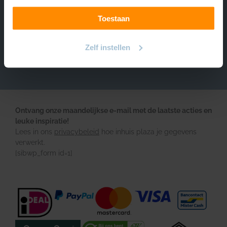
Over INHUIS
Toestaan
Volg ons
https://www.instagram.com/inhuisplaza/
Pinterest
Facebook
YouTube
Zelf instellen
Ontvang onze maandelijkse e-mail met de laatste acties en
leuke inspiratie!
Lees in ons
privacybeleid
hoe inhuis plaza je gegevens
verwerkt.
[sibwp_form id=1]