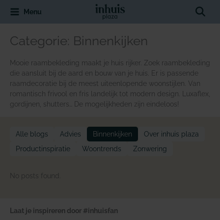
Spring
Sear
Menu
naar
de
inhoud
Categorie:
Binnenkijken
Mooie raambekleding maakt je huis rijker. Zoek raambekleding
die aansluit bij de aard en bouw van je huis. Er is passende
raamdecoratie bij de meest uiteenlopende woonstijlen. Van
romantisch frivool en fris landelijk tot modern design. Luxaflex,
gordijnen, shutters… De mogelijkheden zijn eindeloos!
Alle blogs
Advies
Binnenkijken
Over inhuis plaza
Productinspiratie
Woontrends
Zonwering
No posts found.
Laat je inspireren door #inhuisfan