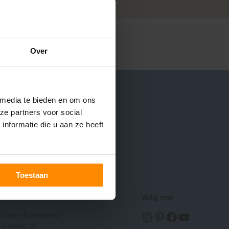
Over
 media te bieden en om ons
+31 (0) 180 – 555 900
ze partners voor social
Start Livechat
nformatie die u aan ze heeft
Naar Hulp & Contact
Toestaan
Over INHUIS
Volg ons
https://www.instagram.com/inhuisplaza/
Pinterest
Facebook
YouTube
Onze showrooms
Werken bij