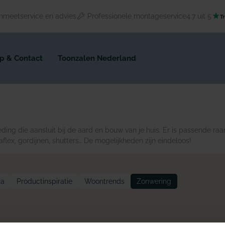
nmeetservice en advies
Professionele montageservice
4.7 uit 5
p & Contact
Toonzalen Nederland
ding die aansluit bij de aard en bouw van je huis. Er is passende ra
aflex, gordijnen, shutters… De mogelijkheden zijn eindeloos!
za
Productinspiratie
Woontrends
Zonwering