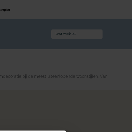
Search
for:
amdecoratie bij de meest uiteenlopende woonstijlen. Van