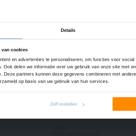
Details
 van cookies
ent en advertenties te personaliseren, om functies voor social
. Ook delen we informatie over uw gebruik van onze site met on
e. Deze partners kunnen deze gegevens combineren met andere i
erzameld op basis van uw gebruik van hun services.
Zelf instellen
Hulp & Contact
Contact
Status van je bestelling