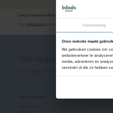
Laat je inspireren door #inhuisfan
Tag
@Inhuisplaza
op Instagram om anderen te inspireren.
Toestemming
Onze website maakt gebruik
We gebruiken cookies om cont
websiteverkeer te analyseren
We helpen je graag
media, adverteren en analys
verstrekt of die ze hebben v
Van maandag t/m vrijdag bereikbaar van 09.00 – 17.00.
Ons assortiment
Inspiratie
Raamdecoratie
Inspiratieblog
Gordijnen