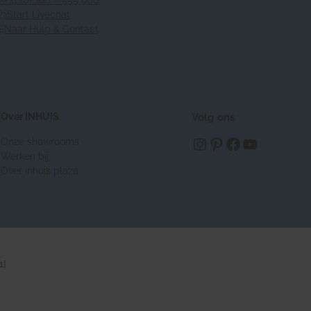
Start Livechat
Naar Hulp & Contact
Over INHUIS
Volg ons
https://www.instagram.com/inhuisplaza/
Pinterest
Facebook
YouTube
Onze showrooms
Werken bij
Over inhuis plaza
1]