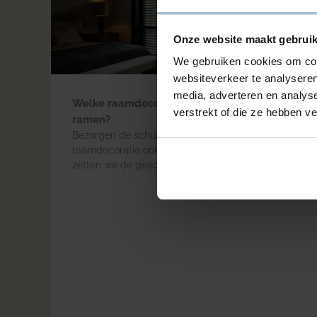
Onze website maakt gebruik
We gebruiken cookies om cont
websiteverkeer te analyseren
media, adverteren en analys
Welke raamdecoratie kies je voor schuine
verstrekt of die ze hebben v
ramen?
Bezorgen de schuine ramen in je woning je qua
raamdecoratie ook een punthoofd? In deze blog
zetten we de geschikte opties raamdecoratie
voor schuine ramen speciaal voor jou op een
rijtje.