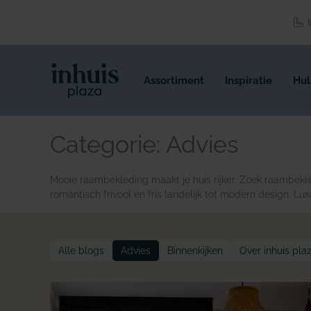
Spring
naar
I
de
inhoud
Assortiment
Inspiratie
Hul
Categorie:
Advies
Mooie raambekleding maakt je huis rijker. Zoek raambekle
romantisch frivool en fris landelijk tot modern design. Lux
Alle blogs
Advies
Binnenkijken
Over inhuis pla