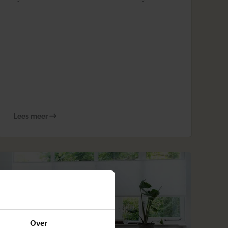
je woning, weten te combineren! Met de juiste
raamdecoratie maak je de perfecte match.
Lees meer
Over