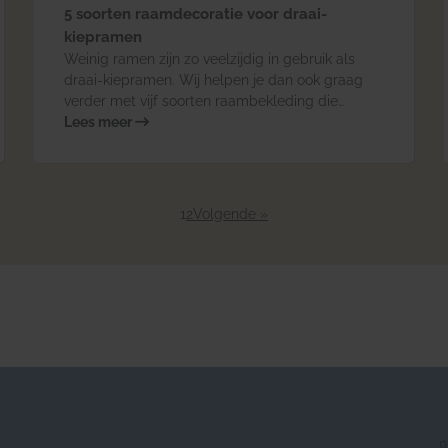
5 soorten raamdecoratie voor draai-
kiepramen
Weinig ramen zijn zo veelzijdig in gebruik als
draai-kiepramen. Wij helpen je dan ook graag
verder met vijf soorten raambekleding die
perfect zullen passen bij jouw draai-kiepraam!
Lees meer
1
2
Volgende »