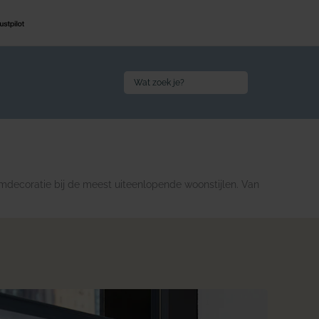
Search
for:
amdecoratie bij de meest uiteenlopende woonstijlen. Van