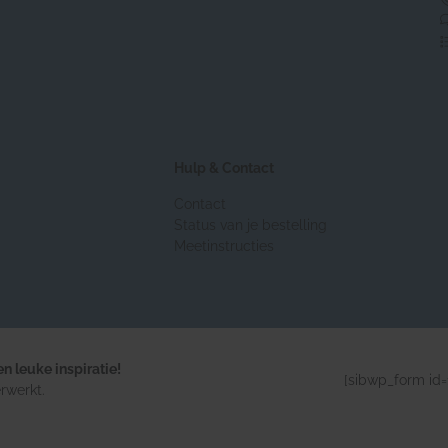
Hulp & Contact
Contact
Status van je bestelling
Meetinstructies
n leuke inspiratie!
[sibwp_form id=
rwerkt.