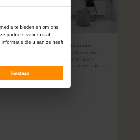
 media te bieden en om ons
ze partners voor social
nformatie die u aan ze heeft
5x Raambekleding voor grote ramen
Grote ramen in de living zijn ideaal voor wie
graag veel natuurlijk licht binnen wil laten.
Creëer sfeer, gezelligheid en voldoende privacy
met één van onze passende opties
Toestaan
raamdecoratie!