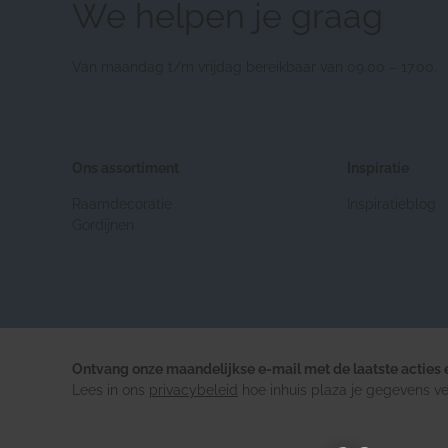
We helpen je graag
Van maandag t/m vrijdag bereikbaar van 09.00 – 17.00.
Ons assortiment
Inspiratie
Raamdecoratie
Inspiratieblog
Gordijnen
Ontvang onze maandelijkse e-mail met de laatste acties e
Lees in ons
privacybeleid
hoe inhuis plaza je gegevens ve