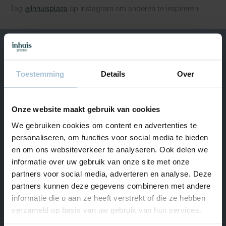
Tag
@Inhuisplaza
op Instagram om anderen te inspireren.
We helpen je graag
Toestemming
Details
Over
Van maandag t/m vrijdag bereikbaar van 09.00 – 17.00.
+31 (0) 180 – 555 900
Onze website maakt gebruik van cookies
Start Livechat
We gebruiken cookies om content en advertenties te
Naar Hulp & Contact
personaliseren, om functies voor social media te bieden
en om ons websiteverkeer te analyseren. Ook delen we
informatie over uw gebruik van onze site met onze
partners voor social media, adverteren en analyse. Deze
Ons assortiment
partners kunnen deze gegevens combineren met andere
informatie die u aan ze heeft verstrekt of die ze hebben
Inspiratie
verzameld op basis van uw gebruik van hun services.
Hulp & Contact