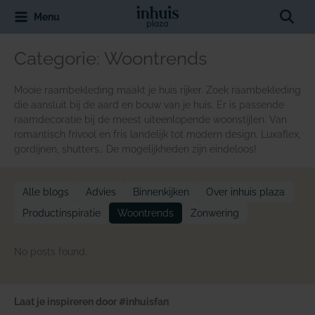
Spring
Sear
Menu
naar
de
inhoud
Categorie:
Woontrends
Mooie raambekleding maakt je huis rijker. Zoek raambekleding
die aansluit bij de aard en bouw van je huis. Er is passende
raamdecoratie bij de meest uiteenlopende woonstijlen. Van
romantisch frivool en fris landelijk tot modern design. Luxaflex,
gordijnen, shutters… De mogelijkheden zijn eindeloos!
Alle blogs
Advies
Binnenkijken
Over inhuis plaza
Productinspiratie
Woontrends
Zonwering
No posts found.
Laat je inspireren door #inhuisfan