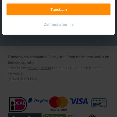
Over INHUIS
Toestaan
Volg ons
https://www.instagram.com/inhuisplaza/
Pinterest
Facebook
YouTube
Zelf instellen
Ontvang onze maandelijkse e-mail met de laatste acties en
leuke inspiratie!
Lees in ons
privacybeleid
hoe inhuis plaza je gegevens
verwerkt.
[sibwp_form id=1]