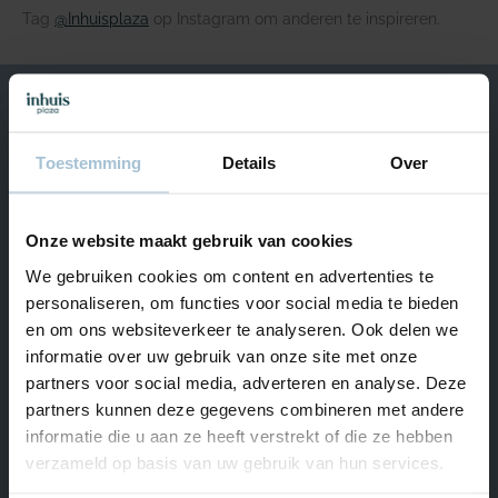
Tag
@Inhuisplaza
op Instagram om anderen te inspireren.
We helpen je graag
Toestemming
Details
Over
Van maandag t/m vrijdag bereikbaar van 09.00 – 17.00.
+31 (0) 180 – 555 900
Onze website maakt gebruik van cookies
Start Livechat
We gebruiken cookies om content en advertenties te
Naar Hulp & Contact
personaliseren, om functies voor social media te bieden
en om ons websiteverkeer te analyseren. Ook delen we
informatie over uw gebruik van onze site met onze
partners voor social media, adverteren en analyse. Deze
Ons assortiment
partners kunnen deze gegevens combineren met andere
informatie die u aan ze heeft verstrekt of die ze hebben
Inspiratie
verzameld op basis van uw gebruik van hun services.
Hulp & Contact