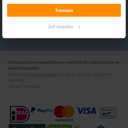
Over INHUIS
Toestaan
Volg ons
https://www.instagram.com/inhuisplaza/
Pinterest
Facebook
YouTube
Zelf instellen
Ontvang onze maandelijkse e-mail met de laatste acties en
leuke inspiratie!
Lees in ons
privacybeleid
hoe inhuis plaza je gegevens
verwerkt.
[sibwp_form id=1]