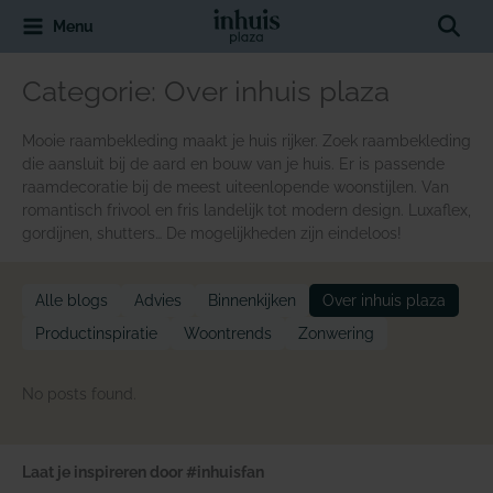
Spring
Sear
Menu
naar
de
inhoud
Categorie:
Over inhuis plaza
Mooie raambekleding maakt je huis rijker. Zoek raambekleding
die aansluit bij de aard en bouw van je huis. Er is passende
raamdecoratie bij de meest uiteenlopende woonstijlen. Van
romantisch frivool en fris landelijk tot modern design. Luxaflex,
gordijnen, shutters… De mogelijkheden zijn eindeloos!
Alle blogs
Advies
Binnenkijken
Over inhuis plaza
Productinspiratie
Woontrends
Zonwering
No posts found.
Laat je inspireren door #inhuisfan