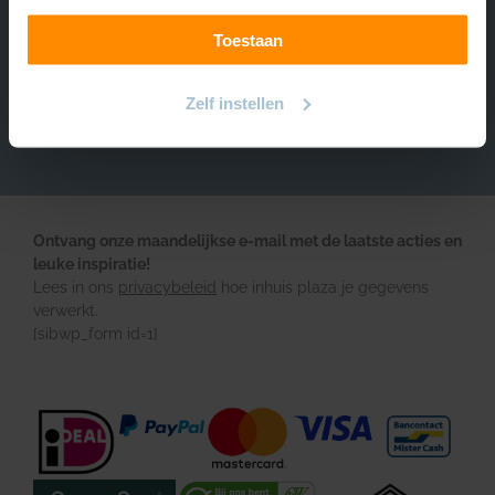
Over INHUIS
Toestaan
Volg ons
https://www.instagram.com/inhuisplaza/
Pinterest
Facebook
YouTube
Zelf instellen
Ontvang onze maandelijkse e-mail met de laatste acties en
leuke inspiratie!
Lees in ons
privacybeleid
hoe inhuis plaza je gegevens
verwerkt.
[sibwp_form id=1]