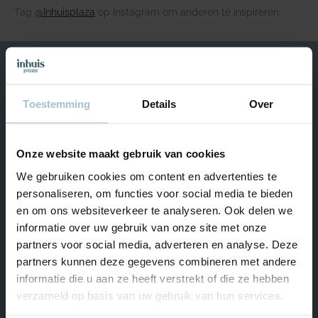
Tag
@Inhuisplaza
op Instagram om anderen te inspireren.
We helpen je graag
Toestemming
Details
Over
Van maandag t/m vrijdag bereikbaar van 09.00 – 17.00.
+31 (0) 180 – 555 900
Onze website maakt gebruik van cookies
Start Livechat
We gebruiken cookies om content en advertenties te
Naar Hulp & Contact
personaliseren, om functies voor social media te bieden
en om ons websiteverkeer te analyseren. Ook delen we
informatie over uw gebruik van onze site met onze
partners voor social media, adverteren en analyse. Deze
Ons assortiment
partners kunnen deze gegevens combineren met andere
informatie die u aan ze heeft verstrekt of die ze hebben
Inspiratie
verzameld op basis van uw gebruik van hun services.
Hulp & Contact