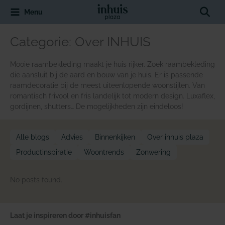
Spring
Sear
Menu
naar
de
inhoud
Categorie:
Over INHUIS
Mooie raambekleding maakt je huis rijker. Zoek raambekleding
die aansluit bij de aard en bouw van je huis. Er is passende
raamdecoratie bij de meest uiteenlopende woonstijlen. Van
romantisch frivool en fris landelijk tot modern design. Luxaflex,
gordijnen, shutters… De mogelijkheden zijn eindeloos!
Alle blogs
Advies
Binnenkijken
Over inhuis plaza
Productinspiratie
Woontrends
Zonwering
No posts found.
Laat je inspireren door #inhuisfan