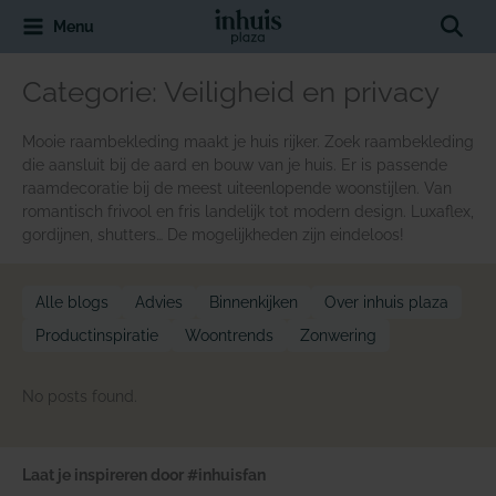
Spring
Sear
Menu
naar
de
inhoud
Categorie:
Veiligheid en privacy
Mooie raambekleding maakt je huis rijker. Zoek raambekleding
die aansluit bij de aard en bouw van je huis. Er is passende
raamdecoratie bij de meest uiteenlopende woonstijlen. Van
romantisch frivool en fris landelijk tot modern design. Luxaflex,
gordijnen, shutters… De mogelijkheden zijn eindeloos!
Alle blogs
Advies
Binnenkijken
Over inhuis plaza
Productinspiratie
Woontrends
Zonwering
No posts found.
Laat je inspireren door #inhuisfan