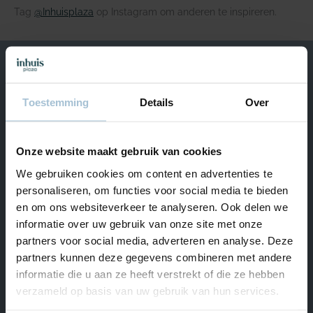
Tag
@Inhuisplaza
op Instagram om anderen te inspireren.
We helpen je graag
Toestemming
Details
Over
Van maandag t/m vrijdag bereikbaar van 09.00 – 17.00.
+31 (0) 180 – 555 900
Onze website maakt gebruik van cookies
Start Livechat
We gebruiken cookies om content en advertenties te
Naar Hulp & Contact
personaliseren, om functies voor social media te bieden
en om ons websiteverkeer te analyseren. Ook delen we
informatie over uw gebruik van onze site met onze
partners voor social media, adverteren en analyse. Deze
Ons assortiment
partners kunnen deze gegevens combineren met andere
informatie die u aan ze heeft verstrekt of die ze hebben
Inspiratie
verzameld op basis van uw gebruik van hun services.
Hulp & Contact