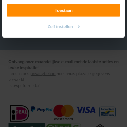
Over INHUIS
Toestaan
Volg ons
https://www.instagram.com/inhuisplaza/
Pinterest
Facebook
YouTube
Zelf instellen
Ontvang onze maandelijkse e-mail met de laatste acties en
leuke inspiratie!
Lees in ons
privacybeleid
hoe inhuis plaza je gegevens
verwerkt.
[sibwp_form id=1]