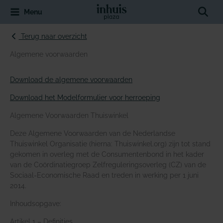
Spring
Sear
Menu
naar
de
inhoud
Terug naar overzicht
Algemene voorwaarden
Download de algemene voorwaarden
Download het Modelformulier voor herroeping
Algemene Voorwaarden Thuiswinkel
Deze Algemene Voorwaarden van de Nederlandse
Thuiswinkel Organisatie (hierna: Thuiswinkel.org) zijn tot stand
gekomen in overleg met de Consumentenbond in het kader
van de Coördinatiegroep Zelfreguleringsoverleg (CZ) van de
Sociaal-Economische Raad en treden in werking per 1 juni
2014.
Inhoudsopgave:
Artikel 1 – Definities