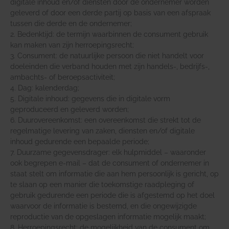
digitale inhoud en/of diensten door de ondernemer worden
geleverd of door een derde partij op basis van een afspraak
tussen die derde en de ondernemer;
2. Bedenktijd: de termijn waarbinnen de consument gebruik
kan maken van zijn herroepingsrecht;
3. Consument: de natuurlijke persoon die niet handelt voor
doeleinden die verband houden met zijn handels-, bedrijfs-,
ambachts- of beroepsactiviteit;
4. Dag: kalenderdag;
5. Digitale inhoud: gegevens die in digitale vorm
geproduceerd en geleverd worden;
6. Duurovereenkomst: een overeenkomst die strekt tot de
regelmatige levering van zaken, diensten en/of digitale
inhoud gedurende een bepaalde periode;
7. Duurzame gegevensdrager: elk hulpmiddel – waaronder
ook begrepen e-mail – dat de consument of ondernemer in
staat stelt om informatie die aan hem persoonlijk is gericht, op
te slaan op een manier die toekomstige raadpleging of
gebruik gedurende een periode die is afgestemd op het doel
waarvoor de informatie is bestemd, en die ongewijzigde
reproductie van de opgeslagen informatie mogelijk maakt;
8. Herroepingsrecht: de mogelijkheid van de consument om