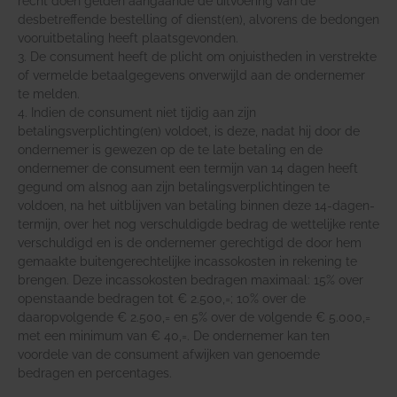
recht doen gelden aangaande de uitvoering van de
desbetreffende bestelling of dienst(en), alvorens de bedongen
vooruitbetaling heeft plaatsgevonden.
3. De consument heeft de plicht om onjuistheden in verstrekte
of vermelde betaalgegevens onverwijld aan de ondernemer
te melden.
4. Indien de consument niet tijdig aan zijn
betalingsverplichting(en) voldoet, is deze, nadat hij door de
ondernemer is gewezen op de te late betaling en de
ondernemer de consument een termijn van 14 dagen heeft
gegund om alsnog aan zijn betalingsverplichtingen te
voldoen, na het uitblijven van betaling binnen deze 14-dagen-
termijn, over het nog verschuldigde bedrag de wettelijke rente
verschuldigd en is de ondernemer gerechtigd de door hem
gemaakte buitengerechtelijke incassokosten in rekening te
brengen. Deze incassokosten bedragen maximaal: 15% over
openstaande bedragen tot € 2.500,=; 10% over de
daaropvolgende € 2.500,= en 5% over de volgende € 5.000,=
met een minimum van € 40,=. De ondernemer kan ten
voordele van de consument afwijken van genoemde
bedragen en percentages.