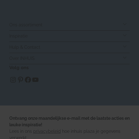
Ons assortiment
Inspiratie
Hulp & Contact
Over INHUIS
Volg ons
https://www.instagram.com/inhuisplaza/
Pinterest
Facebook
YouTube
Ontvang onze maandelijkse e-mail met de laatste acties en
leuke inspiratie!
Lees in ons
privacybeleid
hoe inhuis plaza je gegevens
verwerkt.