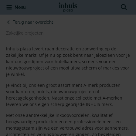
Spring
Sear
Menu
naar
de
inhoud
Terug naar overzicht
Zakelijke projecten
inhuis plaza levert raamdecoratie en zonwering op de
zakelijke markt. Of je nu op zoek bent naar jaloezieën voor je
kantoor, gordijnen voor hotelkamers, screens voor een
nieuwbouwproject of een mooi uitvalscherm of markies voor
je winkel.
Je vindt bij ons een groot assortiment A-merk producten
voor kantoren, hotels, nieuwbouwprojecten of
horecagelegenheden. Naast onze collectie met A-merken
leveren we ons eigen scherp geprijsde INHUIS merk.
Met onze aantrekkelijke inkoopvoordelen, kwalitatief
hoogwaardige producten en een professionele meet- en
montageteam zijn we een vertrouwd adres voor aannemers,
architecten en woningbouwverenigingen. Zo begeleiden