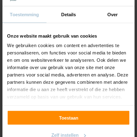
magneetband op het raamkozijn te plaatsen. Uitermate
geschikt voor
draai-kiepramen
dus!
Toestemming
Details
Over
De
Splendid Plissé
van Keje bestaat in twee uitvoeringen die
je online kan samenstellen. Kies tussen de Keje dupli of plissé
in frame. Door de dubbele stoflaag is de
dupli
de ideale
Onze website maakt gebruik van cookies
oplossing voor zolders en slaapkamers. Verduisterend of
lichtdoorlatend? Door het ruime aanbod aan stoffen passen
We gebruiken cookies om content en advertenties te
de raamdecoraties van Keje in elke ruimte.
personaliseren, om functies voor social media te bieden
en om ons websiteverkeer te analyseren. Ook delen we
informatie over uw gebruik van onze site met onze
partners voor social media, adverteren en analyse. Deze
partners kunnen deze gegevens combineren met andere
informatie die u aan ze heeft verstrekt of die ze hebben
verzameld op basis van uw gebruik van hun services.
Toestaan
Zelf instellen