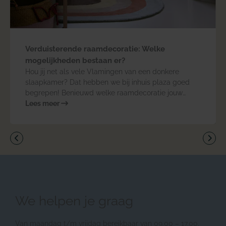
Verduisterende raamdecoratie: Welke
mogelijkheden bestaan er?
Hou jij net als vele Vlamingen van een donkere
slaapkamer? Dat hebben we bij inhuis plaza goed
begrepen! Benieuwd welke raamdecoratie jouw
kamer het best hult in duisternis? Wij lichten de
Lees meer
verschillende mogelijkheden graag toe!
Vorige
Vol
We helpen je graag
Van maandag t/m vrijdag bereikbaar van 09.00 – 17.00.