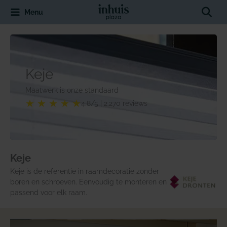
Spring
Sear
Menu
naar
de
inhoud
Keje
Maatwerk is onze standaard
★ ★ ★ ★ ★
4.8/5 | 2.270 reviews
Keje
Keje is de referentie in raamdecoratie zonder
boren en schroeven. Eenvoudig te monteren en
passend voor elk raam.