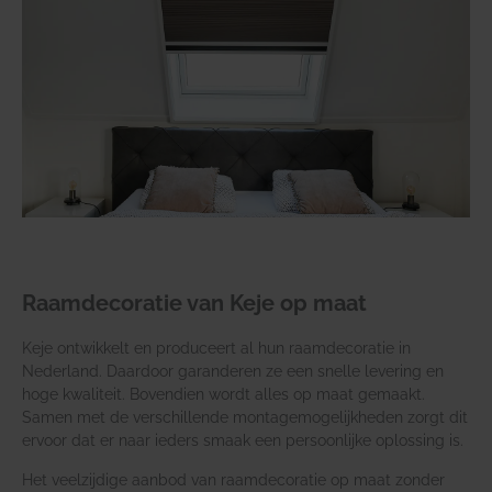
Raamdecoratie van Keje op maat
Keje ontwikkelt en produceert al hun raamdecoratie in
Nederland. Daardoor garanderen ze een snelle levering en
hoge kwaliteit. Bovendien wordt alles op maat gemaakt.
Samen met de verschillende montagemogelijkheden zorgt dit
ervoor dat er naar ieders smaak een persoonlijke oplossing is.
Het veelzijdige aanbod van raamdecoratie op maat zonder