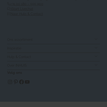
+31 (0) 180 – 555 900
Start Livechat
Naar Hulp & Contact
Ons assortiment
Inspiratie
Hulp & Contact
Over INHUIS
Volg ons
https://www.instagram.com/inhuisplaza/
Pinterest
Facebook
YouTube