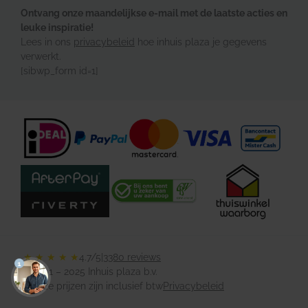
Ontvang onze maandelijkse e-mail met de laatste acties en
leuke inspiratie!
Lees in ons
privacybeleid
hoe inhuis plaza je gegevens
verwerkt.
[sibwp_form id=1]
★ ★ ★ ★ ★
4.7/5
|
3380 reviews
1
© 2001 – 2025 Inhuis plaza b.v.
Al onze prijzen zijn inclusief btw
Privacybeleid