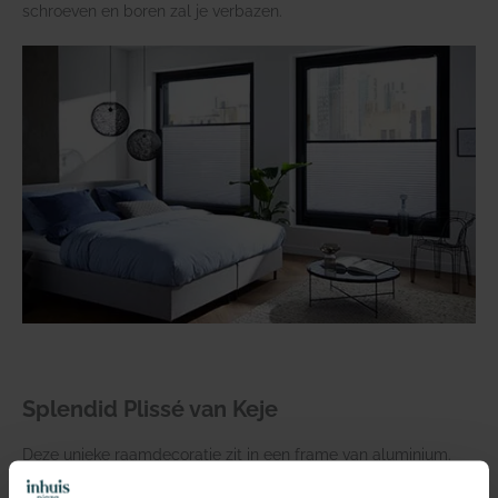
schroeven en boren zal je verbazen.
Splendid Plissé van Keje
Deze unieke raamdecoratie zit in een frame van aluminium.
Die monteer je zonder schroeven en boren door de staal- en