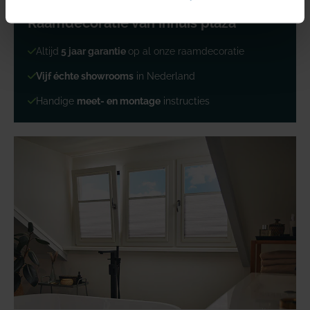
Raamdecoratie van inhuis plaza
Altijd
5 jaar garantie
op al onze raamdecoratie
Vijf échte showrooms
in Nederland
Handige
meet- en montage
instructies